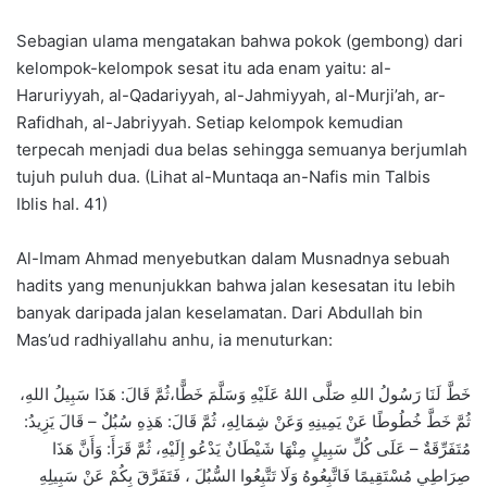
Sebagian ulama mengatakan bahwa pokok (gembong) dari
kelompok-kelompok sesat itu ada enam yaitu: al-
Haruriyyah, al-Qadariyyah, al-Jahmiyyah, al-Murji’ah, ar-
Rafidhah, al-Jabriyyah. Setiap kelompok kemudian
terpecah menjadi dua belas sehingga semuanya berjumlah
tujuh puluh dua. (Lihat al-Muntaqa an-Nafis min Talbis
Iblis hal. 41)
Al-Imam Ahmad menyebutkan dalam Musnadnya sebuah
hadits yang menunjukkan bahwa jalan kesesatan itu lebih
banyak daripada jalan keselamatan. Dari Abdullah bin
Mas’ud radhiyallahu anhu, ia menuturkan:
خَطَّ لَنَا رَسُولُ اللهِ صَلَّى اللهُ عَلَيْهِ وَسَلَّمَ خَطًّا،ثُمَّ قَالَ: هَذَا سَبِيلُ اللهِ،
ثُمَّ خَطَّ خُطُوطًا عَنْ يَمِينِهِ وَعَنْ شِمَالِهِ، ثُمَّ قَالَ: هَذِهِ سُبُلٌ – قَالَ يَزِيدُ:
مُتَفَرِّقَةٌ – عَلَى كُلِّ سَبِيلٍ مِنْهَا شَيْطَانٌ يَدْعُو إِلَيْهِ، ثُمَّ قَرَأَ: وَأَنَّ هَذَا
صِرَاطِي مُسْتَقِيمًا فَاتَّبِعُوهُ وَلَا تَتَّبِعُوا السُّبُلَ ، فَتَفَرَّقَ بِكُمْ عَنْ سَبِيلِهِ