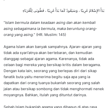
بَدَأَ الإِسْلامُ غَرِيبًا ، وَسَيَعُودُ كَمَا بَدَأَ غَرِيبًا ، فَطُوبَى لِلْغُرَبَاءِ
“
Islam bermula dalam keadaan asing dan akan kembali
asing sebagaimana ia bermula, maka beruntung orang-
orang yang asing.
” (HR. Muslim: 145)
Agama Islam akan banyak sampahnya. Ajaran-ajaran yang
tidak ada syari’atnya akan bertebaran, dan kemudian
dianggap sebagai ajaran agama. Karenanya, tidak ada
celaan bagi mereka yang bersikap kritis dalam beragama.
Dengan kata lain, seorang yang berlepas diri dari sikap
fanatik buta yaitu menerima begitu saja apa yang ia
dapatkan dari orang tuanya bukanlah seorang yang salah
jalan atau bersikap sombong dan tidak menghormati nenek
moyangnya. Bahkan, itulah yang dituntut darinya.
Sebab Islam bukanlah agama yang dibagun di atas rasa