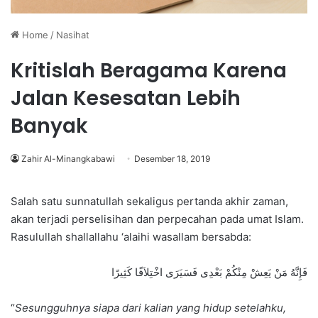
Home
/
Nasihat
Kritislah Beragama Karena
Jalan Kesesatan Lebih
Banyak
Zahir Al-Minangkabawi
Desember 18, 2019
Salah satu sunnatullah sekaligus pertanda akhir zaman,
akan terjadi perselisihan dan perpecahan pada umat Islam.
Rasulullah shallallahu ‘alaihi wasallam bersabda:
فَإِنَّهُ مَنْ يَعِشْ مِنْكُمْ بَعْدِى فَسَيَرَى اخْتِلاَفًا كَثِيرًا
“
Sesungguhnya siapa dari kalian yang hidup setelahku,