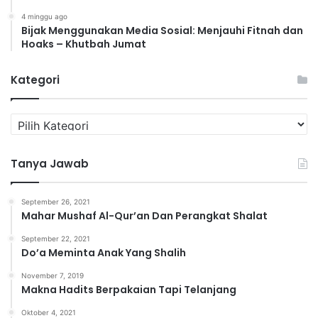
4 minggu ago
Bijak Menggunakan Media Sosial: Menjauhi Fitnah dan
Hoaks – Khutbah Jumat
Kategori
K
a
t
Tanya Jawab
e
g
o
September 26, 2021
r
Mahar Mushaf Al-Qur’an Dan Perangkat Shalat
i
September 22, 2021
Do’a Meminta Anak Yang Shalih
November 7, 2019
Makna Hadits Berpakaian Tapi Telanjang
Oktober 4, 2021