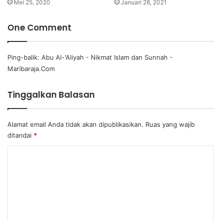
Mei 25, 2020
Januari 28, 2021
One Comment
Ping-balik:
Abu Al-'Aliyah - Nikmat Islam dan Sunnah -
Maribaraja.Com
Tinggalkan Balasan
Alamat email Anda tidak akan dipublikasikan.
Ruas yang wajib
ditandai
*
K
o
m
e
n