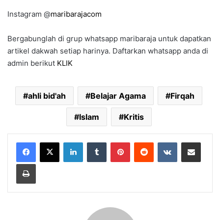
Instagram @
maribarajacom
Bergabunglah di grup whatsapp maribaraja untuk dapatkan
artikel dakwah setiap harinya. Daftarkan whatsapp anda di
admin berikut
KLIK
ahli bid'ah
Belajar Agama
Firqah
Islam
Kritis
LinkedIn
Tumblr
Pinterest
Reddit
VKontakte
Share via Email
Print