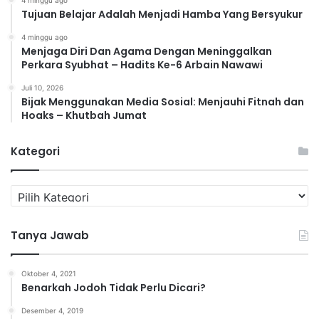
Tujuan Belajar Adalah Menjadi Hamba Yang Bersyukur
4 minggu ago
Menjaga Diri Dan Agama Dengan Meninggalkan
Perkara Syubhat – Hadits Ke-6 Arbain Nawawi
Juli 10, 2026
Bijak Menggunakan Media Sosial: Menjauhi Fitnah dan
Hoaks – Khutbah Jumat
Kategori
K
a
t
Tanya Jawab
e
g
o
Oktober 4, 2021
r
Benarkah Jodoh Tidak Perlu Dicari?
i
Desember 4, 2019