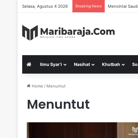
Selasa, Agustus 4 2026
Breaking News
Mencintai Saud
Ilmu Syar’i
Nasihat
Khutbah
So
Home
/
Menuntut
Menuntut