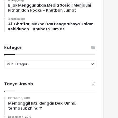
4 minggu ago
Bijak Menggunakan Media Sosial: Menjauhi
Fitnah dan Hoaks – Khutbah Jumat
4 minggu ago
Al-Ghaffar; Makna Dan Pengaruhnya Dalam
Kehidupan – Khubath Jum’at
Kategori
K
a
t
e
Tanya Jawab
g
o
r
Oktober 16, 2019
i
Memanggil Istri dengan Dek, Ummi,
termasuk Zhihar?
Desember 4, 2019