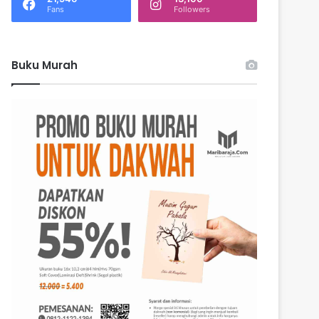
k
Fans
Followers
:
Buku Murah