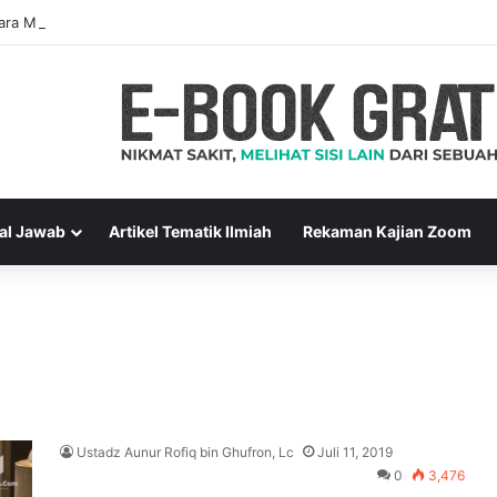
ara Muslim Adalah Bukti Keimanan – Hadits Ke-13 Arbain Nawawi
al Jawab
Artikel Tematik Ilmiah
Rekaman Kajian Zoom
Ustadz Aunur Rofiq bin Ghufron, Lc
Juli 11, 2019
0
3,476