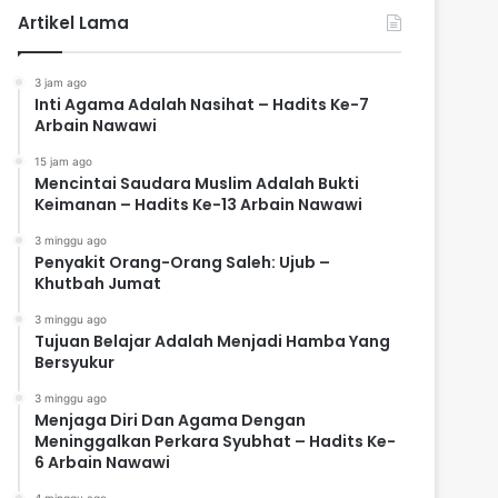
Artikel Lama
3 jam ago
Inti Agama Adalah Nasihat – Hadits Ke-7
Arbain Nawawi
15 jam ago
Mencintai Saudara Muslim Adalah Bukti
Keimanan – Hadits Ke-13 Arbain Nawawi
3 minggu ago
Penyakit Orang-Orang Saleh: Ujub –
Khutbah Jumat
3 minggu ago
Tujuan Belajar Adalah Menjadi Hamba Yang
Bersyukur
3 minggu ago
Menjaga Diri Dan Agama Dengan
Meninggalkan Perkara Syubhat – Hadits Ke-
6 Arbain Nawawi