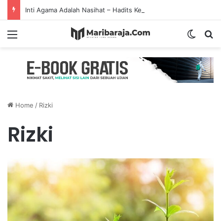
Inti Agama Adalah Nasihat – Hadits Ke-7 Arbain Nawawi
Menu
Switch
S
Home
/
Rizki
Rizki