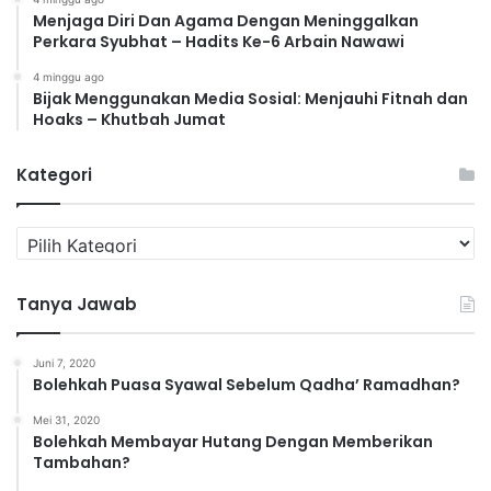
Menjaga Diri Dan Agama Dengan Meninggalkan
Perkara Syubhat – Hadits Ke-6 Arbain Nawawi
4 minggu ago
Bijak Menggunakan Media Sosial: Menjauhi Fitnah dan
Hoaks – Khutbah Jumat
Kategori
K
a
t
Tanya Jawab
e
g
o
Juni 7, 2020
r
Bolehkah Puasa Syawal Sebelum Qadha’ Ramadhan?
i
Mei 31, 2020
Bolehkah Membayar Hutang Dengan Memberikan
Tambahan?