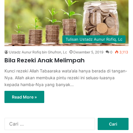
Tulisan Ustadz Aunur Rofiq, Lc
Ustadz Aunur Rofiq bin Ghufron, Lc
Desember 5, 2019
0
3,113
Bila Rezeki Anak Melimpah
Kunci rezeki Allah Tabaaraka wata’ala hanya berada di tangan-
Nya. Allah akan membuka pintu rezeki ini seluas-luasnya
kepada hamba-Nya yang banyak…
Read More »
C
a