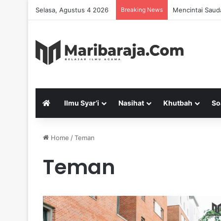
Selasa, Agustus 4 2026
Breaking News
Mencintai Saud
Ilmu Syar’i
Nasihat
Khutbah
So
Home
/
Teman
Teman