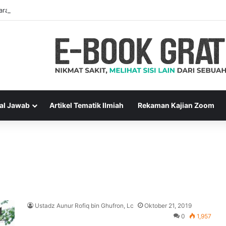
ara Muslim Adalah Bukti Keimanan – Hadits Ke-13 Arbain Nawawi
al Jawab
Artikel Tematik Ilmiah
Rekaman Kajian Zoom
Ustadz Aunur Rofiq bin Ghufron, Lc
Oktober 21, 2019
0
1,957