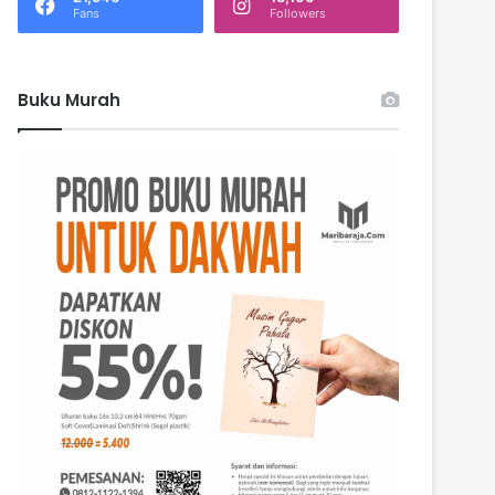
k
Fans
Followers
:
Buku Murah