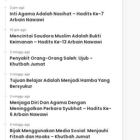
3 jam ago
Inti Agama Adalah Nasihat – Hadits Ke-7
Arbain Nawawi
15 jam ago
Mencintai Saudara Muslim Adalah Bukti
Keimanan – Hadits Ke-13 Arbain Nawawi
3 minggu ago
Penyakit Orang-Orang Saleh: Ujub –
Khutbah Jumat
3 minggu ago
Tujuan Belajar Adalah Menjadi Hamba Yang
Bersyukur
3 minggu ago
Menjaga Diri Dan Agama Dengan
Meninggalkan Perkara Syubhat – Hadits Ke-
6 Arbain Nawawi
4 minggu ago
Bijak Menggunakan Media Sosial: Menjauhi
Fitnah dan Hoaks – Khutbah Jumat