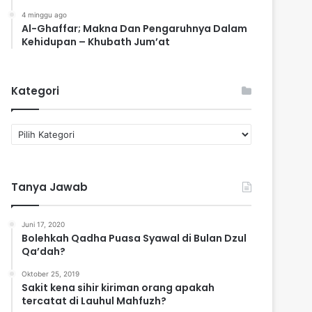
4 minggu ago
Al-Ghaffar; Makna Dan Pengaruhnya Dalam
Kehidupan – Khubath Jum’at
Kategori
K
a
t
e
Tanya Jawab
g
o
r
Juni 17, 2020
i
Bolehkah Qadha Puasa Syawal di Bulan Dzul
Qa’dah?
Oktober 25, 2019
Sakit kena sihir kiriman orang apakah
tercatat di Lauhul Mahfuzh?