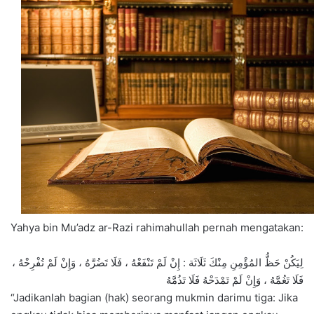
Yahya bin Mu’adz ar-Razi rahimahullah pernah mengatakan:
لِيَكُنْ حَظُّ المُؤْمِنِ مِنْكَ ثَلَاثَة : إِنْ لَمْ تَنْفَعْهُ ، فَلَا تَضُرَّهُ ، وَإِنْ لَمْ تُفْرِحْهُ ،
فَلَا تَغُمَّهُ ، وَإِنْ لَمْ تَمْدَحْهُ فَلَا تَذُمَّهُ
“Jadikanlah bagian (hak) seorang mukmin darimu tiga: Jika