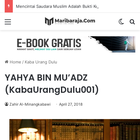
Mencintai Saudara Muslim Adalah Bukti Keimanan – Hadits Ke-13 Arbain Nawawi
Menu
Switch
S
Home
/
Kaba Urang Dulu
YAHYA BIN MU’ADZ
(KabaUrangDulu001)
Zahir Al-Minangkabawi
April 27, 2018