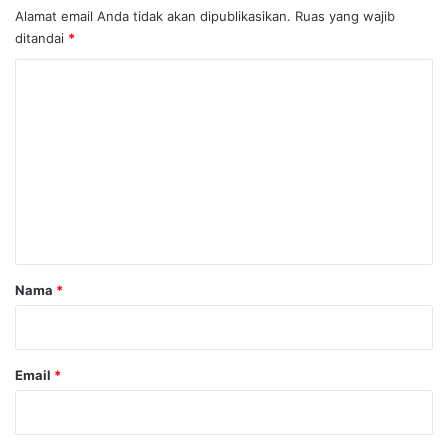
Alamat email Anda tidak akan dipublikasikan.
Ruas yang wajib
ditandai
*
K
o
m
e
n
t
a
r
Nama
*
*
Email
*