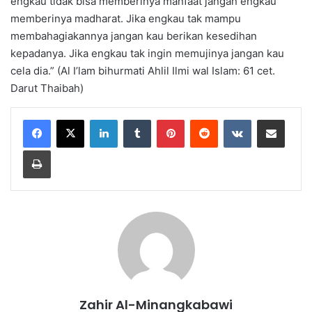
engkau tidak bisa memberinya manfaat jangan engkau
memberinya madharat. Jika engkau tak mampu
membahagiakannya jangan kau berikan kesedihan
kepadanya. Jika engkau tak ingin memujinya jangan kau
cela dia.” (Al I’lam bihurmati Ahlil Ilmi wal Islam: 61 cet.
Darut Thaibah)
LinkedIn
Tumblr
Pinterest
Reddit
VKontakte
Share via Email
Print
Zahir Al-Minangkabawi