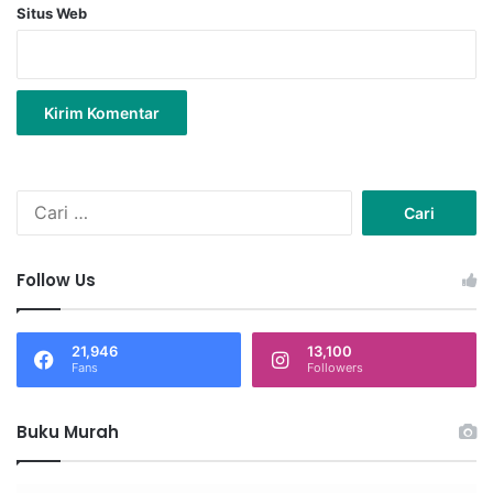
Situs Web
C
a
r
i
Follow Us
u
n
t
21,946
13,100
u
Fans
Followers
k
:
Buku Murah