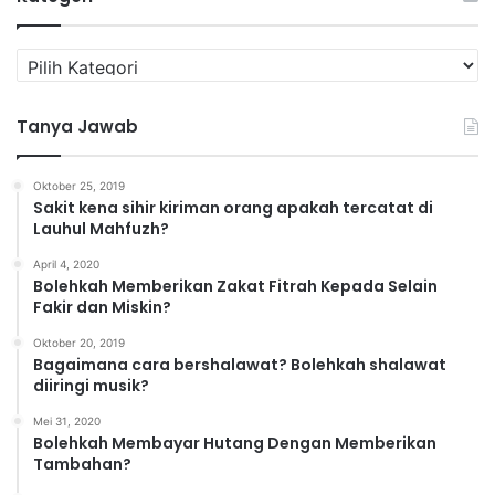
K
a
t
Tanya Jawab
e
g
o
Oktober 25, 2019
r
Sakit kena sihir kiriman orang apakah tercatat di
i
Lauhul Mahfuzh?
April 4, 2020
Bolehkah Memberikan Zakat Fitrah Kepada Selain
Fakir dan Miskin?
Oktober 20, 2019
Bagaimana cara bershalawat? Bolehkah shalawat
diiringi musik?
Mei 31, 2020
Bolehkah Membayar Hutang Dengan Memberikan
Tambahan?