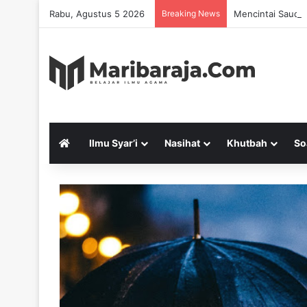
Rabu, Agustus 5 2026
Breaking News
Mencintai Saudar
Ilmu Syar’i
Nasihat
Khutbah
So