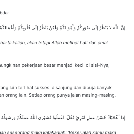
abda:
إِنَّ اللَّهَ لا يَنْظُرُ إِلَى صُوَرِكُمْ وَأَمْوَالِكُمْ وَلَكِنْ يَنْظُرُ إِلَى قُلُوبِكُمْ وَأَعْمَالِكُمْ
rta kalian, akan tetapi Allah melihat hati dan amal
ungkinan pekerjaan besar menjadi kecil di sisi-Nya,
orang lain terlihat sukses, disanjung dan dipuja banyak
gan orang lain. Setiap orang punya jalan masing-masing.
إِذَا أَعْجَبَكَ حُسْنُ عَمَلِ امْرِئٍ فَقُلْ: اعْمَلُوا فَسَيَرَى اللَّهُ عَمَلَكُمْ وَرَسُولُهُ وَال
aan seseorang maka katakanlah: ‘Bekerjalah kamu maka