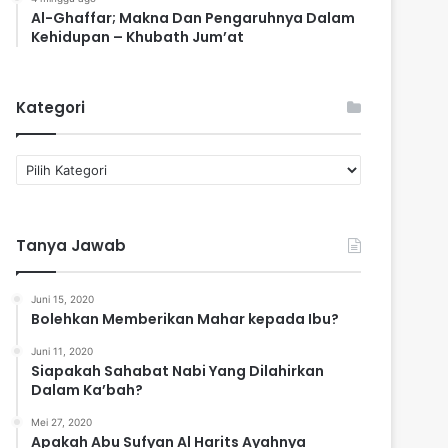
Al-Ghaffar; Makna Dan Pengaruhnya Dalam
Kehidupan – Khubath Jum’at
Kategori
K
a
t
e
Tanya Jawab
g
o
r
Juni 15, 2020
i
Bolehkan Memberikan Mahar kepada Ibu?
Juni 11, 2020
Siapakah Sahabat Nabi Yang Dilahirkan
Dalam Ka’bah?
Mei 27, 2020
Apakah Abu Sufyan Al Harits Ayahnya