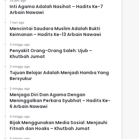
24 jam ago
Inti Agama Adalah Nasihat – Hadits Ke-7
Arbain Nawawi
1 hari ago
Mencintai Saudara Muslim Adalah Bukti
Keimanan – Hadits Ke-13 Arbain Nawawi
3 minggu ago
Penyakit Orang-Orang Saleh: Ujub –
Khutbah Jumat
3 minggu ago
Tujuan Belajar Adalah Menjadi Hamba Yang
Bersyukur
3 minggu ago
Menjaga Diri Dan Agama Dengan
Meninggalkan Perkara Syubhat – Hadits Ke-
6 Arbain Nawawi
4 minggu ago
Bijak Menggunakan Media Sosial: Menjauhi
Fitnah dan Hoaks – Khutbah Jumat
4 minggu ago