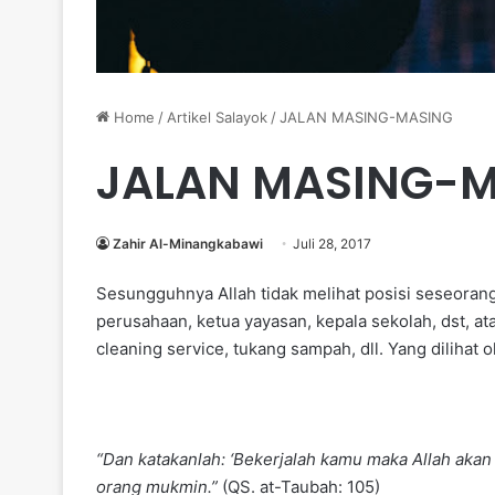
Home
/
Artikel Salayok
/
JALAN MASING-MASING
JALAN MASING-
Zahir Al-Minangkabawi
Juli 28, 2017
Sesungguhnya Allah tidak melihat posisi seseoran
perusahaan, ketua yayasan, kepala sekolah, dst, ata
cleaning service, tukang sampah, dll. Yang dilihat
“Dan katakanlah: ‘Bekerjalah kamu maka Allah aka
orang mukmin.”
(QS. at-Taubah: 105)