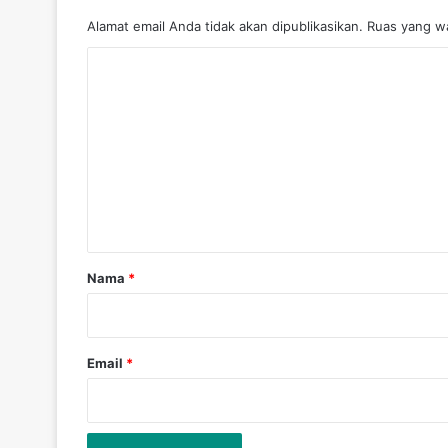
Alamat email Anda tidak akan dipublikasikan.
Ruas yang wa
K
o
m
e
n
t
a
r
Nama
*
*
Email
*