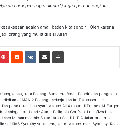
-Nya dan orang-orang mukmin,’ jangan pernah engkau
kesuksesan adalah amal ibadah kita sendiri. Oleh karena
adi orang yang mulia di sisi Allah .
Pinterest
Reddit
VKontakte
Share via Email
Print
 Minangkabau, kota Padang, Sumatera Barat. Pendiri dan pengasuh
endidikan di MAN 2 Padang, melanjutkan ke Takhasshus Ilmi
ian pendidikan ilmu syar'i Ma'had Ali 4 tahun di Ponpes Al-Furqon
ah bimbingan al-Ustadz Aunur Rofiq bin Ghufron, Lc hafizhahullah.
s Imam Muhammad bin Su'ud, Arab Saudi (LIPIA Jakarta) Jurusan
idz di KIAS Syathiby serta pengajar di Ma'had Imam Syathiby, Radio