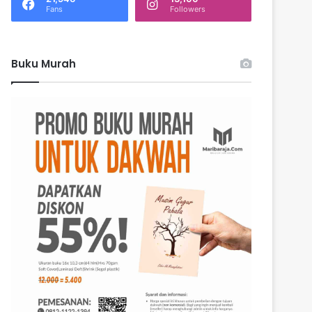
k
Fans
Followers
:
Buku Murah