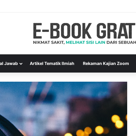
a Muslim Adalah Bukti Keimanan – Hadits Ke-13 Arbain Nawawi
al Jawab
Artikel Tematik Ilmiah
Rekaman Kajian Zoom