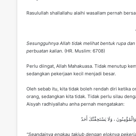
Rasulullah shallallahu alaihi wasallam pernah bers
Sesungguhnya Allah tidak melihat bentuk rupa dan ha
perbuatan kalian.
(HR. Muslim: 6708)
Perlu diingat, Allah Mahakuasa. Tidak menutup kem
sedangkan pekerjaan kecil menjadi besar.
Oleh sebab itu, kita tidak boleh rendah diri ketika 
orang, sedangkan kita tidak. Tidak perlu silau den
Aisyah radhiyallahu anha pernah mengatakan:
ْمُؤْمِنُونَ ، وَلَا يَسْتَخِفَّنَّكَ أَحَدٌ
“Seandainya engkau takjub dengan eloknya pekerj