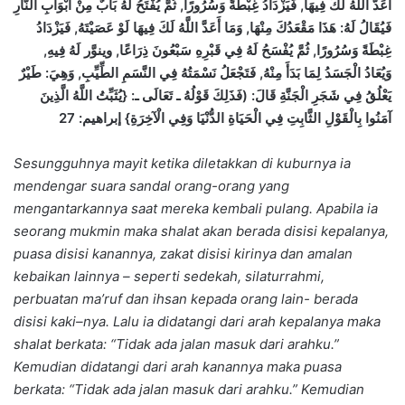
أَعَدَّ اللَّهُ لَكَ فِيهَا, فَيَزْدَادُ غِبْطَةً وَسُرُورًا, ثُمَّ يُفْتَحُ لَهُ بَابٌ مِنْ أَبْوَابِ النَّارِ
فَيُقَالُ لَهُ: هَذَا مَقْعَدُكَ مِنْهَا, وَمَا أَعَدَّ اللَّهُ لَكَ فِيهَا لَوْ عَصَيْتَهُ, فَيَزْدَادُ
غِبْطَةً وَسُرُورًا, ثُمَّ يُفْسَحُ لَهُ فِي قَبْرِهِ سَبْعُونَ ذِرَاعًا, وينوَّر لَهُ فِيهِ,
وَيُعَادُ الْجَسَدُ لِمَا بَدَأَ مِنْهُ, فَتَجْعَلُ نَسْمَتُهُ فِي النَّسَمِ الطِّيِّبِ, وَهِيَ: طَيْرٌ
يَعْلُقُ فِي شَجَرِ الْجَنَّةِ قَالَ: (فَذَلِكَ قَوْلُهُ ـ تَعَالَى ـ: {يُثَبِّتُ اللَّهُ الَّذِينَ
آمَنُوا بِالْقَوْلِ الثَّابِتِ فِي الْحَيَاةِ الدُّنْيَا وَفِي الْآخِرَةِ} إبراهيم: 27
Sesungguhnya mayit ketika diletakkan di kuburnya ia
mendengar suara sandal orang-orang yang
mengantarkannya saat mereka kembali pulang. Apabila ia
seorang mukmin maka shalat akan berada disisi kepalanya,
puasa disisi kanannya, zakat disisi kirinya dan amalan
kebaikan lainnya – seperti sedekah, silaturrahmi,
perbuatan ma’ruf dan ihsan kepada orang lain- berada
disisi kaki–nya. Lalu ia didatangi dari arah kepalanya maka
shalat berkata: “Tidak ada jalan masuk dari arahku.”
Kemudian didatangi dari arah kanannya maka puasa
berkata: “Tidak ada jalan masuk dari arahku.” Kemudian