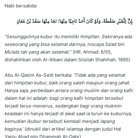
Nabi bersabda:
إِنَّ لِلْقَبْرِ ضَغْطَةً، وَلَوْ كَانَ أَحَدٌ نَاجِيًا مِنْهَا؛ نَجَا مِنْهَا سَعْدُ بْنُ مُعَاذٍ
.
“Sesungguhnya kubur itu memiliki himpitan. Sekiranya ada
seseorang yang bisa selamat darinya, niscaya Sa’ad bin
Mu’adz lah yang akan selamat.”
(HR. Ahmad: 6/55,
dishahihkan oleh Al-Albani dalam Silsilah Shahihah: 1695)
Abu Al-Qasim As-Sa’di berkata:
‘Tidak ada yang selamat
dari himpitan kubur, baik orang saleh maupun orang jahat.
Hanya saja, perbedaan antara orang muslim dan orang kafir
dalam hal ini adalah: bagi orang kafir himpitan tersebut
terjadi terus-menerus, sedangkan bagi orang mukmin
keadaan ini hanya terjadi di awal saat ia turun ke kuburnya,
kemudian (kubur tersebut) kembali menjadi lapang
baginya.’
(dinukil dari artikel islamqa dengan judul Hal
Yanju Ahad min Dhammah Al-Qabr)