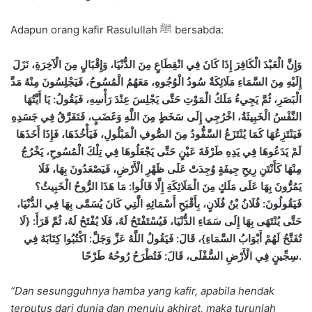
Adapun orang kafir Rasulullah ﷺ bersabda:
وَإِنَّ الْعَبْدَ الْكَافِرَ إِذَا كَانَ فِي انْقِطَاعٍ مِنَ الدُّنْيَا، وَإِقْبَالٍ مِنَ الْآخِرَةِ، نَزَلَ
إِلَيْهِ مِنَ السَّمَاءِ مَلَائِكَةٌ سُودُ الْوُجُوهِ، مَعَهُمُ الْمُسُوحُ، فَيَجْلِسُونَ مِنْهُ مَدَّ
يَا أَيَّتُهَا
:
الْبَصَرِ، ثُمَّ يَجِيءُ مَلَكُ الْمَوْتِ حَتَّى يَجْلِسَ عِنْدَ رَأْسِهِ، فَيَقُولُ
النَّفْسُ الْخَبِيثَةُ، اخْرُجِي إِلَى سَخَطٍ مِنَ اللَّهِ وَغَضَبٍ، فَتَفَرَّقُ فِي جَسَدِهِ
فَيَنْتَزِعُهَا كَمَا يُنْتَزَعُ السَّفُّودُ مِنَ الصُّوفِ الْمَبْلُولِ، فَيَأْخُذَهَا، فَإِذَا أَخَذَهَا
لَمْ يَدَعُوهَا فِي يَدِهِ طَرْفَةَ عَيْنٍ حَتَّى يَجْعَلُوهَا فِي تِلْكَ الْمُسُوحِ، يَخْرُجُ
مِنْهَا كَأَنْتَنِ رِيحِ جِيفَةٍ وُجِدَتْ عَلَى ظَهْرِ الْأَرْضِ، فَيَصْعَدُونَ بِهَا، فَلَا
يَمُرُّونَ بِهَا عَلَى مَلَكٍ مِنَ الْمَلَائِكَةِ إِلَّا قَالُوا: مَا هَذَا الرُّوحُ الْخَبِيثُ؟
فَيَقُولُونَ: فُلَانُ بْنُ فُلَانٍ، بِأَقْبَحِ أَسْمَائِهِ الَّتِي كَانَ يُسَمَّى بِهَا فِي الدُّنْيَا،
حَتَّى يُنْتَهَى بِهَا إِلَى سَمَاءِ الدُّنْيَا، فَيُسْتَفْتَحُ لَهُ، فَلَا يُفْتَحُ لَهُ، ثُمَّ قَرَأَ: {لَا
تُفَتَّحُ لَهُمْ أَبْوَابُ السَّمَاءِ}، قَالَ: فَيَقُولُ اللَّهُ عَزَّ وَجَلَّ: اكْتُبُوا كِتَابَهُ فِي
سِجِّينٍ فِي الْأَرْضِ السُّفْلَى، قَالَ: فَتُطْرَحُ رُوحُهُ طَرْحًا
.
“Dan sesungguhnya hamba yang kafir, apabila hendak
terputus dari dunia dan menuju akhirat, maka turunlah