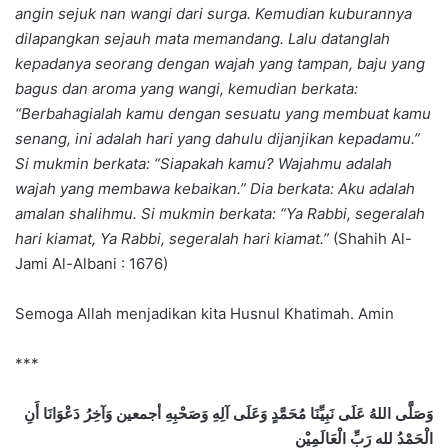
angin sejuk nan wangi dari surga. Kemudian kuburannya
dilapangkan sejauh mata memandang. Lalu datanglah
kepadanya seorang dengan wajah yang tampan, baju yang
bagus dan aroma yang wangi, kemudian berkata:
“Berbahagialah kamu dengan sesuatu yang membuat kamu
senang, ini adalah hari yang dahulu dijanjikan kepadamu.”
Si mukmin berkata: “Siapakah kamu? Wajahmu adalah
wajah yang membawa kebaikan.” Dia berkata: Aku adalah
amalan shalihmu. Si mukmin berkata: “Ya Rabbi, segeralah
hari kiamat, Ya Rabbi, segeralah hari kiamat.”
(Shahih Al-
Jami Al-Albani : 1676)
Semoga Allah menjadikan kita Husnul Khatimah. Amin
***
وَصَلَّى اللهُ عَلَى نَبِيِّنَا مُحَمَّدٍ وَعَلَى آلِهِ وَصَحْبِهِ أجمعين وَآخِرُ دَعْوَانَا أَنِ
الْحَمْدُ لله رَبِّ الْعَالَمِيْن