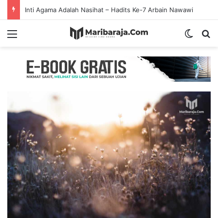
Mencintai Saudara Muslim Adalah Bukti Keimanan – Hadits Ke-13 Arbain Nawawi
Menu
Switch
S