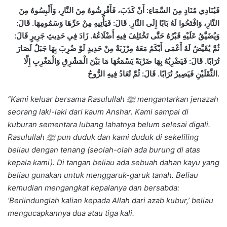
فَيُنَادِي مُنَادٍ مِنَ السَّمَاءِ: أَنْ كَذَبَ، فَأَفْرِشُوهُ مِنَ النَّارِ، وَأَلْبِسُوهُ مِنَ
النَّارِ، وَافْتَحُوا لَهُ بَابًا إِلَى النَّارِ. قَالَ: فَيَأْتِيهِ مِنْ حَرِّهَا وَسَمُومِهَا. قَالَ:
وَيُضَيَّقُ عَلَيْهِ قَبْرُهُ حَتَّى تَخْتَلِفَ فِيهِ أَضْلَاعُهُ. زَادَ فِي حَدِيثِ جَرِيرٍ قَالَ:
ثُمَّ يُقَيَّضُ لَهُ أَعْمَى أَبْكَمُ مَعَهُ مِرْزَبَةٌ مِنْ حَدِيدٍ لَوْ ضُرِبَ بِهَا جَبَلٌ لَصَارَ
تُرَابًا. قَالَ: فَيَضْرِبُهُ بِهَا ضَرْبَةً يَسْمَعُهَا مَا بَيْنَ الْمَشْرِقِ وَالْمَغْرِبِ إِلَّا
الثَّقَلَيْنِ فَيَصِيرُ تُرَابًا. قَالَ: ثُمَّ تُعَادُ فِيهِ الرُّوحُ
.
“Kami keluar bersama Rasulullah
ﷺ
mengantarkan jenazah
seorang laki-laki dari kaum Anshar. Kami sampai di
kuburan sementara lubang lahatnya belum selesai digali.
Rasulullah
ﷺ
pun duduk dan kami duduk di sekeliling
beliau dengan tenang (seolah-olah ada burung di atas
kepala kami). Di tangan beliau ada sebuah dahan kayu yang
beliau gunakan untuk menggaruk-garuk tanah. Beliau
kemudian mengangkat kepalanya dan bersabda:
‘Berlindunglah kalian kepada Allah dari azab kubur,’ beliau
mengucapkannya dua atau tiga kali.