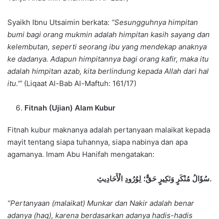
Syaikh Ibnu Utsaimin berkata:
“Sesungguhnya himpitan
bumi bagi orang mukmin adalah himpitan kasih sayang dan
kelembutan, seperti seorang ibu yang mendekap anaknya
ke dadanya. Adapun himpitannya bagi orang kafir, maka itu
adalah himpitan azab, kita berlindung kepada Allah dari hal
itu.'”
(Liqaat Al-Bab Al-Maftuh: 161/17)
Fitnah (Ujian) Alam Kubur
Fitnah kubur maknanya adalah pertanyaan malaikat kepada
mayit tentang siapa tuhannya, siapa nabinya dan apa
agamanya. Imam Abu Hanifah mengatakan:
سُؤَالُ مُنْكَرٍ وَنَكِيرٍ حَقٌّ؛ لِوُرُودِ الْأَحَادِيثِ
.
“Pertanyaan (malaikat) Munkar dan Nakir adalah benar
adanya (haq), karena berdasarkan adanya hadis-hadis