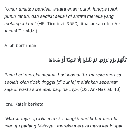
“Umur umatku berkisar antara enam puluh hingga tujuh
puluh tahun, dan sedikit sekali di antara mereka yang
melampaui itu.”
(HR. Tirmidzi: 3550, dihasankan oleh Al-
Albani Tirmidzi)
Allah berfirman:
كَأَنَّهُمْ يَوْمَ يَرَوْنَهَا لَمْ يَلْبَثُوا إِلَّا عَشِيَّةً أَوْ ضُحَاهَا
Pada hari mereka melihat hari kiamat itu, mereka merasa
seolah-olah tidak tinggal [di dunia] melainkan sebentar
saja di waktu sore atau pagi harinya.
(QS. An-Nazi’at: 46)
Ibnu Katsir berkata:
“Maksudnya, apabila mereka bangkit dari kubur mereka
menuju padang Mahsyar, mereka merasa masa kehidupan