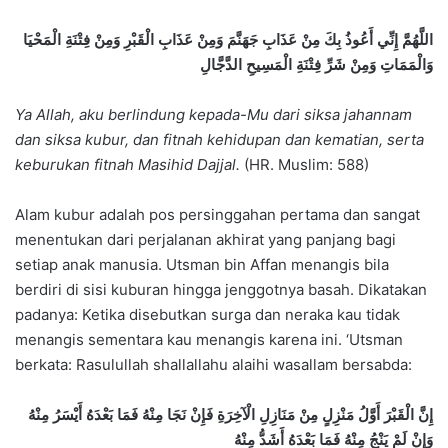
اللَّهُمَّ إِنِّي أَعُوذُ بِكَ مِنْ عَذَابِ جَهَنَّمَ وَمِنْ عَذَابِ الْقَبْرِ وَمِنْ فِتْنَةِ الْمَحْيَا
وَالْمَمَاتِ وَمِنْ شَرِّ فِتْنَةِ الْمَسِيحِ الدَّجَّالِ
Ya Allah, aku berlindung kepada-Mu dari siksa jahannam
dan siksa kubur, dan fitnah kehidupan dan kematian, serta
keburukan fitnah Masihid Dajjal.
(HR. Muslim: 588)
Alam kubur adalah pos persinggahan pertama dan sangat
menentukan dari perjalanan akhirat yang panjang bagi
setiap anak manusia. Utsman bin Affan menangis bila
berdiri di sisi kuburan hingga jenggotnya basah. Dikatakan
padanya: Ketika disebutkan surga dan neraka kau tidak
menangis sementara kau menangis karena ini. ‘Utsman
berkata: Rasulullah shallallahu alaihi wasallam bersabda:
إِنَّ الْقَبْرَ أَوَّلُ مَنْزِلٍ مِنْ مَنَازِلِ الْآخِرَةِ فَإِنْ نَجَا مِنْهُ فَمَا بَعْدَهُ أَيْسَرُ مِنْهُ
وَإِنْ لَمْ يَنْجُ مِنْهُ فَمَا بَعْدَهُ أَشَدُّ مِنْهُ