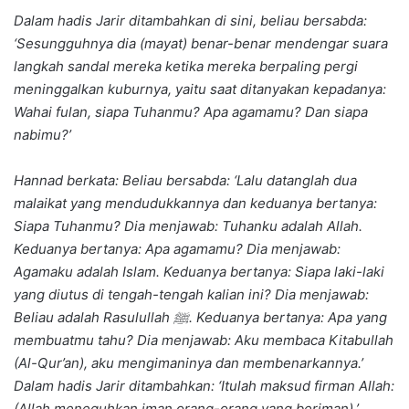
Dalam hadis Jarir ditambahkan di sini, beliau bersabda:
‘Sesungguhnya dia (mayat) benar-benar mendengar suara
langkah sandal mereka ketika mereka berpaling pergi
meninggalkan kuburnya, yaitu saat ditanyakan kepadanya:
Wahai fulan, siapa Tuhanmu? Apa agamamu? Dan siapa
nabimu?’
Hannad berkata: Beliau bersabda: ‘Lalu datanglah dua
malaikat yang mendudukkannya dan keduanya bertanya:
Siapa Tuhanmu? Dia menjawab: Tuhanku adalah Allah.
Keduanya bertanya: Apa agamamu? Dia menjawab:
Agamaku adalah Islam. Keduanya bertanya: Siapa laki-laki
yang diutus di tengah-tengah kalian ini? Dia menjawab:
Beliau adalah Rasulullah
ﷺ
. Keduanya bertanya: Apa yang
membuatmu tahu? Dia menjawab: Aku membaca Kitabullah
(Al-Qur’an), aku mengimaninya dan membenarkannya.’
Dalam hadis Jarir ditambahkan: ‘Itulah maksud firman Allah:
(Allah meneguhkan iman orang-orang yang beriman).’