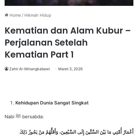
Home
/
Hikmah Hidup
Kematian dan Alam Kubur –
Perjalanan Setelah
Kematian Part 1
Zahir Al-Minangkabawi
Maret 3, 2026
Kehidupan Dunia Sangat Singkat
Nabi ﷺ bersabda:
أَعْمَارُ أُمَّتِي مَا بَيْنَ السِّتِّينَ إِلَى السَّبْعِينَ، وَأَقَلُّهُمْ مَنْ يَجُوزُ ذَلِكَ