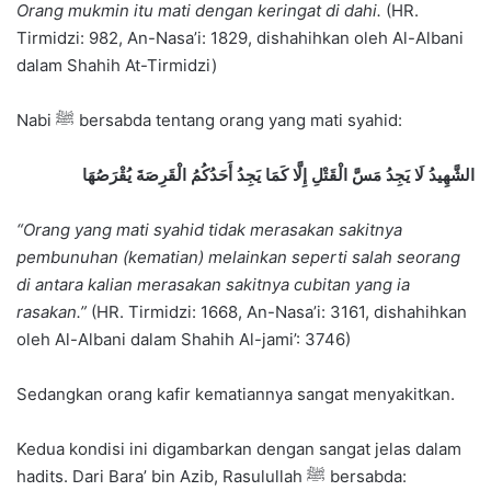
Orang mukmin itu mati dengan keringat di dahi.
(HR.
Tirmidzi: 982, An-Nasa’i: 1829, dishahihkan oleh Al-Albani
dalam Shahih At-Tirmidzi)
Nabi ﷺ bersabda tentang orang yang mati syahid:
الشَّهِيدُ لَا يَجِدُ مَسَّ الْقَتْلِ إِلَّا كَمَا يَجِدُ أَحَدُكُمُ الْقَرِصَةَ يُقْرَصُهَا
“Orang yang mati syahid tidak merasakan sakitnya
pembunuhan (kematian) melainkan seperti salah seorang
di antara kalian merasakan sakitnya cubitan yang ia
rasakan.”
(HR. Tirmidzi: 1668, An-Nasa’i: 3161, dishahihkan
oleh Al-Albani dalam Shahih Al-jami’: 3746)
Sedangkan orang kafir kematiannya sangat menyakitkan.
Kedua kondisi ini digambarkan dengan sangat jelas dalam
hadits. Dari Bara’ bin Azib, Rasulullah ﷺ bersabda: