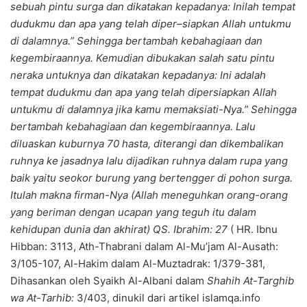
sebuah pintu surga dan dikatakan kepadanya: Inilah tempat
dudukmu dan apa yang telah diper–siapkan Allah untukmu
di dalamnya.” Sehingga bertambah kebahagiaan dan
kegembiraannya. Kemudian dibukakan salah satu pintu
neraka untuknya dan dikatakan kepadanya: Ini adalah
tempat dudukmu dan apa yang telah dipersiapkan Allah
untukmu di dalamnya jika kamu memaksiati-Nya.” Sehingga
bertambah kebahagiaan dan kegembiraannya. Lalu
diluaskan kuburnya 70 hasta, diterangi dan dikembalikan
ruhnya ke jasadnya lalu dijadikan ruhnya dalam rupa yang
baik yaitu seokor burung yang bertengger di pohon surga.
Itulah makna firman-Nya (Allah meneguhkan orang-orang
yang beriman dengan ucapan yang teguh itu dalam
kehidupan dunia dan akhirat) QS. Ibrahim: 27
( HR. Ibnu
Hibban: 3113, Ath-Thabrani dalam Al-Mu’jam Al-Ausath:
3/105-107, Al-Hakim dalam Al-Muztadrak: 1/379-381,
Dihasankan oleh Syaikh Al-Albani dalam
Shahih At-Targhib
wa At-Tarhib:
3/403, dinukil dari artikel islamqa.info