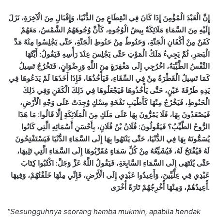
إِنَّ الْعَبْدَ الْمُؤْمِنَ إِذَا كَانَ فِي انْقِطَاعٍ مِنَ الدُّنْيَا، وَإِقْبَالٍ مِنَ الْآخِرَةِ، نَزَلَ
إِلَيْهِ مِنَ السَّمَاءِ مَلَائِكَةٌ بِيضُ الْوُجُوهِ، كَأَنَّ وُجُوهَهُمُ الشَّمْسُ، مَعَهُمْ
كَفَنٌ مِنْ أَكْفَانِ الْجَنَّةِ، وَحَنُوطٌ مِنْ حَنُوطِ الْجَنَّةِ، حَتَّى يَجْلِسُوا مِنْهُ مَدَّ
الْبَصَرِ، ثُمَّ يَجِيءُ مَلَكُ الْمَوْتِ حَتَّى يَجْلِسَ عِنْدَ رَأْسِهِ فَيَقُولُ: أَيَّتُهَا
النَّفْسُ الطَّيِّبَةُ، اخْرُجِي إِلَى مَغْفِرَةٍ مِنَ اللَّهِ وَرِضْوَانٍ، فَتَخْرُجُ تَسِيلُ
كَمَا تَسِيلُ الْقَطْرَةُ مِنْ فِي السِّقَاءِ، فَيَأْخُذُهَا، فَإِذَا أَخَذَهَا لَمْ يَدَعُوهَا فِي
يَدِهِ طَرْفَةَ عَيْنٍ، حَتَّى يَأْخُذُوهَا فَيَجْعَلُوهَا فِي ذَلِكَ الْكَفَنِ وَفِي ذَلِكَ
الْحَنُوطِ، فَيَخْرُجُ مِنْهَا كَأَطْيَبِ نَفْخَةِ مِسْكٍ وُجِدَتْ عَلَى وَجْهِ الْأَرْضِ،
فَيَصْعَدُونَ بِهَا، فَلَا يَمُرُّونَ بِهَا عَلَى مَلَكٍ مِنَ الْمَلَائِكَةِ إِلَّا قَالُوا: مَا هَذَا
الرُّوحُ الطَّيِّبُ؟ فَيَقُولُونَ: فُلَانُ بْنُ فُلَانٍ، بِأَحْسَنِ أَسْمَائِهِ الَّتِي كَانُوا
يُسَمُّونَهُ بِهَا فِي الدُّنْيَا، حَتَّى يَنْتَهُوا بِهَا إِلَى السَّمَاءِ الدُّنْيَا فَيَسْتَفْتِحُونَ
لَهُ فَيُفْتَحُ لَهُ، فَيُشَيِّعُهُ مِنْ كُلِّ سَمَاءٍ مُقَرَّبُوهَا إِلَى السَّمَاءِ الَّتِي تَلِيهَا،
حَتَّى يُنْتَهَى إِلَى السَّمَاءِ السَّابِعَةِ، فَيَقُولُ اللَّهُ عَزَّ وَجَلَّ: اكْتُبُوا كِتَابَ
عَبْدِي فِي عِلِّيِّينَ، وَأَعِيدُوا عَبْدِي إِلَى الْأَرْضِ، فَإِنِّي مِنْهَا خَلَقْتُهُمْ، وَفِيهَا
أُعِيدُهُمْ، وَمِنْهَا أُخْرِجُهُمْ تَارَةً أُخْرَى
.
“Sesungguhnya seorang hamba mukmin, apabila hendak