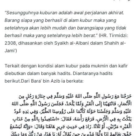
“Sesungguhnya kuburan adalah awal perjalanan akhirat.
Barang siapa yang berhasil di alam kubur maka yang
setelahnya akan lebih mudah dan barangsiapa yang tidak
berhasil maka yang setelahnya lebih berat.”
(HR. Tirmidzi:
2308, dihasankan oleh Syaikh al-Albani dalam Shahih al-
Jami’)
Terkait dengan kondisi alam kubur pada mukmin dan kafir
diebutkan dalam banyak hadits. Diantaranya hadits
berikut.Dari Bara’ bin Azib ia berkata:
خَرَجْنَا مَعَ رَسُولِ اللَّهِ صَلَّى اللهُ عَلَيْهِ وَسَلَّمَ فِي جِنَازَةِ رَجُلٍ مِنَ
الْأَنْصَارِ، فَانْتَهَيْنَا إِلَى الْقَبْرِ وَلَمَّا يُلْحَدْ، فَجَلَسَ رَسُولُ اللَّهِ صَلَّى اللهُ
عَلَيْهِ وَسَلَّمَ وَجَلَسْنَا حَوْلَهُ كَأَنَّمَا عَلَى رُؤُوسِنَا الطَّيْرُ، وَفِي يَدِهِ عُودٌ
يَنْكُتُ بِهِ فِي الْأَرْضِ، فَرَفَعَ رَأْسَهُ، فَقَالَ: «اسْتَعِيذُوا بِاللَّهِ مِنْ عَذَابِ
الْقَبْرِ» مَرَّتَيْنِ، أَوْ ثَلَاثًا. زَادَ فِي حَدِيثِ جَرِيرٍ هَاهُنَا وَقَالَ: «وَإِنَّهُ لَيَسْمَعُ
خَفْقَ نِعَالِهِمْ إِذَا وَلَّوْا مُدْبِرِينَ حِينَ يُقَالُ لَهُ: يَا هَذَا، مَنْ رَبُّكَ وَمَا دِينُكَ