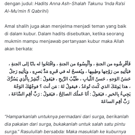
dengan judul:
Hadits Anna Ash-Shalah Takunu ‘Inda Ra’si
Al-Mu’min fi Qabrihi
)
Amal shalih juga akan menjelma menjadi teman yang baik
di dalam kubur. Dalam hadits disebutkan, ketika seorang
mukmin mampu menjawab pertanyaan kubur maka Allah
akan berkata:
فَأفْرِشُوه من الجنةِ ، وألْبِسُوهُ من الجنةِ ، وافْتَحُوا له بابًا إلى الجنةِ ،
فيَأتِيهِ من رَوْحِها وطِيبِها ، ويُفسحُ له في قَبرِهِ مَدَّ بَصرِهِ ، ويَأتِيهِ رَجلٌ
حَسَنُ الوَجهِ ، حَسنُ الثِّيابِ ، طَيِّبُ الرِّيحِ ، فيَقولُ : أبْشِرْ بِالَّذِي يَسُرُّكَ
، هذا يَومُكَ الذي كُنتَ تُوعَدُ ، فيقولُ لهُ : مَن أنتَ ؟ فوجْهُكَ الوَجْهُ
يَجِيءُ بِالخيرِ ، فيَقولُ : أنَا عَملُك الصالِحُ ، فيَقولُ : رَبِّ أقِمِ السَّاعَةَ ،
رَبِّ أقِمِ الساعَةَ
“Hamparkanlah untuknya permadani dari surga, berikanlah
dia pakaian dari surga, bukakanlah untuk salah satu pintu
surga.” Rasulullah bersabda: Maka masuklah ke kuburnya