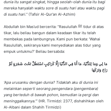
dunia itu sangat singkat, hingga seolah-olah dunia itu bagi
mereka hanyalah waktu sore di suatu hari atau waktu pagi
di suatu hari.”
(Tafsir Al-Qur’an Al-Azhim)
Abdullah bin Mas’ud bercerita: “Rasulullah ﷺ tidur di atas
tikar, lalu beliau bangun dalam keadaan tikar itu telah
membekas pada lambungnya. Kami pun berkata: ‘Wahai
Rasulullah, sekiranya kami menyediakan alas tidur yang
empuk untukmu?’ Beliau bersabda:
مَا لِي وَمَا لِلدُّنْيَا، مَا أَنَا فِي الدُّنْيَا إِلَّا كَرَاكِبٍ اسْتَظَلَّ تَحْتَ شَجَرَةٍ ثُمَّ
رَاحَ وَتَرَكَهَا
‘Apa urusanku dengan dunia? Tidaklah aku di dunia ini
melainkan seperti seorang pengendara (pengembara)
yang berteduh di bawah pohon, kemudian ia pergi dan
meninggalkannya
.'”
(HR. Tirmidzi: 2377, dishahihkan oleh
Al-Albani dalam Shahih Tirmidzi)