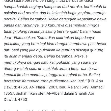
Maka suara berseru dari langit: ‘Dia berdusta! Maka
hamparkanlah baginya hamparan dari neraka, berikanlah ia
pakaian dari neraka, dan bukakanlah baginya pintu menuju
neraka.’ Beliau bersabda: ‘Maka datanglah kepadanya hawa
panas dan racunnya, lalu kuburnya disempitkan hingga
tulang-tulang rusuknya saling bersilangan.’ Dalam hadis
Jarir ditambahkan: ‘Kemudian dikirimkan kepadanya
(malaikat) yang buta lagi bisu dengan membawa palu besar
dari besi yang jika dipukulkan ke gunung niscaya gunung
itu akan menjadi debu. Beliau bersabda: Maka ia
memukulnya dengan satu kali pukulan yang suaranya
didengar oleh seluruh makhluk antara timur dan barat
kecuali jin dan manusia, hingga ia menjadi debu. Beliau
bersabda: Kemudian rohnya dikembalikan lagi.'”
(HR. Abu
Dawud: 4753, AN-Nasa’i: 2001, Ibnu Majah: 1549, Ahmad:
18557, dishahihkan oleh Al-Albani dalam Shahih Abi
Dawud: 4753)