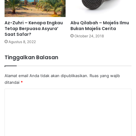
Abu Qilabah – Majelis Ilmu
Az-Zuhri – Kenapa Engkau
Bukan Majelis Cerita
Tetap Berpuasa Asyura’
Saat Safar?
Oktober 24, 2018
Agustus 8, 2022
Tinggalkan Balasan
Alamat email Anda tidak akan dipublikasikan.
Ruas yang wajib
ditandai
*
K
o
m
e
n