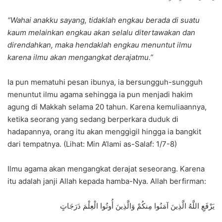
“Wahai anakku sayang, tidaklah engkau berada di suatu
kaum melainkan engkau akan selalu ditertawakan dan
direndahkan, maka hendaklah engkau menuntut ilmu
karena ilmu akan mengangkat derajatmu.”
Ia pun mematuhi pesan ibunya, ia bersungguh-sungguh
menuntut ilmu agama sehingga ia pun menjadi hakim
agung di Makkah selama 20 tahun. Karena kemuliaannya,
ketika seorang yang sedang berperkara duduk di
hadapannya, orang itu akan menggigil hingga ia bangkit
dari tempatnya. (Lihat: Min A’lami as-Salaf: 1/7-8)
Ilmu agama akan mengangkat derajat seseorang. Karena
itu adalah janji Allah kepada hamba-Nya. Allah berfirman:
يَرْفَعِ اللَّهُ الَّذِينَ آمَنُوا مِنكُمْ وَالَّذِينَ أُوتُوا الْعِلْمَ دَرَجَاتٍ