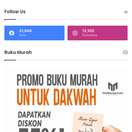
Follow Us
21,946
13,100
Fans
Followers
Buku Murah