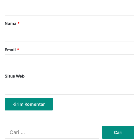
t
a
r
Nama
*
*
Email
*
Situs Web
Cari
untuk: