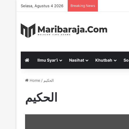
Selasa, Agustus 4 2026
Breaking News
Ilmu Syar’i
Nasihat
Khutbah
So
Home
/
الحكيم
الحكيم