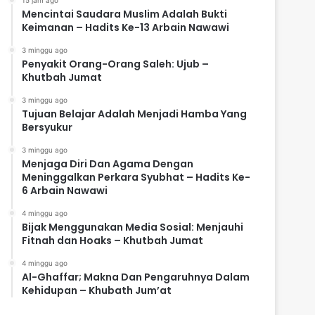
Mencintai Saudara Muslim Adalah Bukti
Keimanan – Hadits Ke-13 Arbain Nawawi
3 minggu ago
Penyakit Orang-Orang Saleh: Ujub –
Khutbah Jumat
3 minggu ago
Tujuan Belajar Adalah Menjadi Hamba Yang
Bersyukur
3 minggu ago
Menjaga Diri Dan Agama Dengan
Meninggalkan Perkara Syubhat – Hadits Ke-
6 Arbain Nawawi
4 minggu ago
Bijak Menggunakan Media Sosial: Menjauhi
Fitnah dan Hoaks – Khutbah Jumat
4 minggu ago
Al-Ghaffar; Makna Dan Pengaruhnya Dalam
Kehidupan – Khubath Jum’at