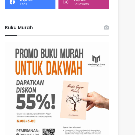
k
Fans
Followers
:
Buku Murah