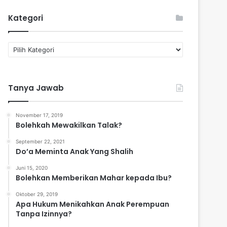
Kategori
K
a
t
e
Tanya Jawab
g
o
r
November 17, 2019
i
Bolehkah Mewakilkan Talak?
September 22, 2021
Do’a Meminta Anak Yang Shalih
Juni 15, 2020
Bolehkan Memberikan Mahar kepada Ibu?
Oktober 29, 2019
Apa Hukum Menikahkan Anak Perempuan
Tanpa Izinnya?