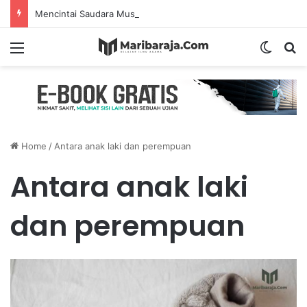
Mencintai Saudara Muslim Adalah Bukti Keimanan – Hadits Ke-13 Arbain Nawawi
Menu
Switch
S
Home
/
Antara anak laki dan perempuan
Antara anak laki
dan perempuan