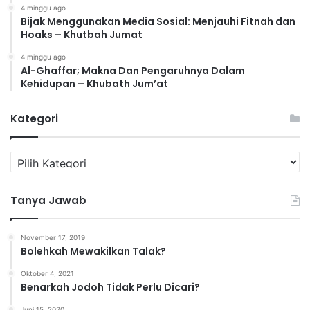
4 minggu ago
Bijak Menggunakan Media Sosial: Menjauhi Fitnah dan
Hoaks – Khutbah Jumat
4 minggu ago
Al-Ghaffar; Makna Dan Pengaruhnya Dalam
Kehidupan – Khubath Jum’at
Kategori
K
a
t
Tanya Jawab
e
g
o
November 17, 2019
r
Bolehkah Mewakilkan Talak?
i
Oktober 4, 2021
Benarkah Jodoh Tidak Perlu Dicari?
Juni 15, 2020