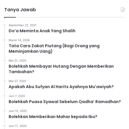
t
Tanya Jawab
e
g
o
September 22, 2021
r
Do’a Meminta Anak Yang Shalih
i
Maret 14, 2026
Tata Cara Zakat Piutang (Bagi Orang yang
Meminjamkan Uang)
Mei 31, 2020
Bolehkah Membayar Hutang Dengan Memberikan
Tambahan?
Mei 27, 2020
Apakah Abu Sufyan Al Harits Ayahnya Mu’awiyah?
Juni 7, 2020
Bolehkah Puasa Syawal Sebelum Qadha’ Ramadhan?
Juni 15, 2020
Bolehkan Memberikan Mahar kepada Ibu?
Juni 17, 2020