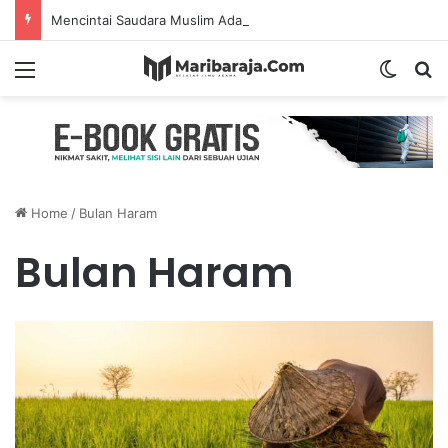
Mencintai Saudara Muslim Adalah Bukti Keimanan – Hadits Ke-13 Arbain Nawawi
Menu
Switch
S
Home
/
Bulan Haram
Bulan Haram