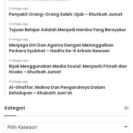
3 minggu ago
Penyakit Orang-Orang Saleh: Ujub – Khutbah Jumat
3 minggu ago
Tujuan Belajar Adalah Menjadi Hamba Yang Bersyukur
4 minggu ago
Menjaga Diri Dan Agama Dengan Meninggalkan
Perkara Syubhat – Hadits Ke-6 Arbain Nawawi
4 minggu ago
Bijak Menggunakan Media Sosial: Menjauhi Fitnah dan
Hoaks – Khutbah Jumat
4 minggu ago
Al-Ghaffar; Makna Dan Pengaruhnya Dalam
Kehidupan – Khubath Jum’at
Kategori
K
a