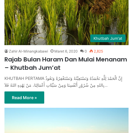
Khutbah Jum'at
Zahir Al-Minangkabawi
Maret 6, 2020
0
2,825
Rajab Bulan Haram Dan Mulai Menanam
– Khutbah Jum’at
KHUTBAH PERTAMA ﺇِﻥَّ ﺍﻟْﺤَﻤْﺪَ ﻟِﻠَّﻪِ ﻧَﺤْﻤَﺪُﻩُ ﻭَﻧَﺴْﺘَﻌِﻴْﻨُﻪُ ﻭَﻧَﺴْﺘَﻐْﻔِﺮُﻩْ ﻭَﻧَﻌُﻮﺫُ
ﺑِﺎﻟﻠﻪِ ﻣِﻦْ ﺷُﺮُﻭْﺭِ ﺃَﻧْﻔُﺴِﻨَﺎ ﻭَﻣِﻦْ ﺳَﻴِّﺌَﺎﺕِ ﺃَﻋْﻤَﺎﻟِﻨَﺎ، ﻣَﻦْ ﻳَﻬْﺪِﻩِ ﺍﻟﻠﻪُ ﻓَﻼَ…
Read More »