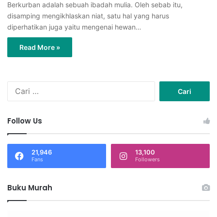
Berkurban adalah sebuah ibadah mulia. Oleh sebab itu,
disamping mengikhlaskan niat, satu hal yang harus
diperhatikan juga yaitu mengenai hewan…
Read More »
C
a
r
i
Follow Us
u
n
t
21,946
13,100
u
Fans
Followers
k
:
Buku Murah