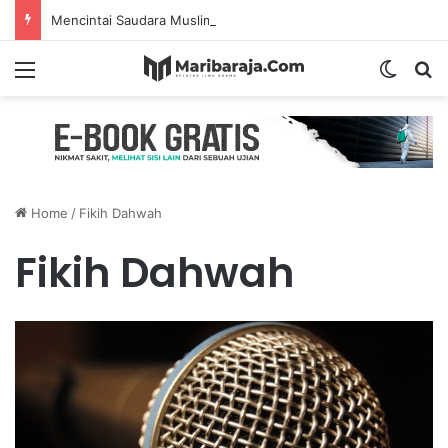
Mencintai Saudara Muslim Adalah Bukti Keimanan – Hadits Ke-13 Arbain Nawawi
Menu
Switch
S
Home
/
Fikih Dahwah
Fikih Dahwah