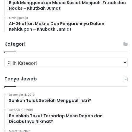
Bijak Menggunakan Media Sosial: Menjauhi Fitnah dan
Hoaks – Khutbah Jumat
4 minggu ago
Al-Ghaffar; Makna Dan Pengaruhnya Dalam
Kehidupan – Khubath Jum’at
Kategori
K
a
t
Tanya Jawab
e
g
o
Desember 4, 2019
r
Sahkah Talak Setelah Menggauli Istri?
i
Oktober 19, 2019
Bolehkah Takut Terhadap Masa Depan dan
Dicabutnya Nikmat?
Maret 14, 2026