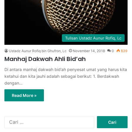
Tulisan Ustadz Aunur Rofiq, Lc
Ustadz Aunur Rofiq bin Ghufron, Lc
November 14, 2018
0
839
Manhaj Dakwah Ahli Bid’ah
Di antara manhaj dakwah bid’ah penyesat umat yang harus kita
ketahui dan kita jauhi adalah sebagai berikut: 1. Berdakwah
dengan…
Read More »
C
a
r