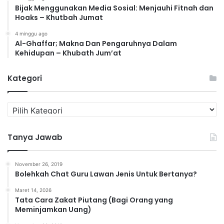
Bijak Menggunakan Media Sosial: Menjauhi Fitnah dan
Hoaks – Khutbah Jumat
4 minggu ago
Al-Ghaffar; Makna Dan Pengaruhnya Dalam
Kehidupan – Khubath Jum’at
Kategori
K
a
t
Tanya Jawab
e
g
o
November 26, 2019
r
Bolehkah Chat Guru Lawan Jenis Untuk Bertanya?
i
Maret 14, 2026
Tata Cara Zakat Piutang (Bagi Orang yang
Meminjamkan Uang)