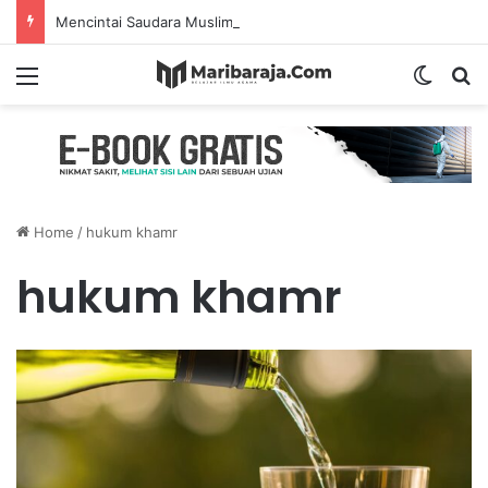
Mencintai Saudara Muslim Adalah Bukti Keimanan – Hadits Ke-13 Arbain Nawawi
Menu
Switch
S
Home
/
hukum khamr
hukum khamr