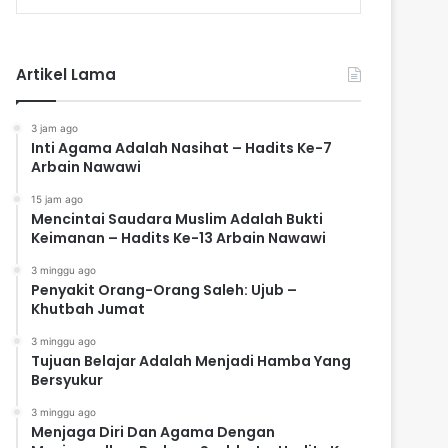
Artikel Lama
3 jam ago
Inti Agama Adalah Nasihat – Hadits Ke-7
Arbain Nawawi
15 jam ago
Mencintai Saudara Muslim Adalah Bukti
Keimanan – Hadits Ke-13 Arbain Nawawi
3 minggu ago
Penyakit Orang-Orang Saleh: Ujub –
Khutbah Jumat
3 minggu ago
Tujuan Belajar Adalah Menjadi Hamba Yang
Bersyukur
3 minggu ago
Menjaga Diri Dan Agama Dengan