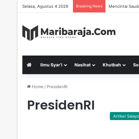
Selasa, Agustus 4 2026
Breaking News
Mencintai Saud
Ilmu Syar’i
Nasihat
Khutbah
So
Home
/
PresidenRI
PresidenRI
Artikel Salay