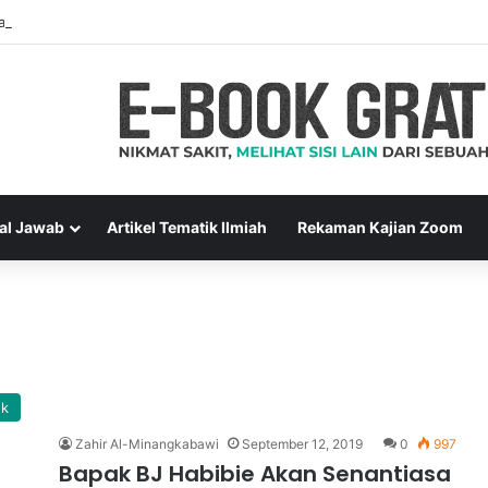
ara Muslim Adalah Bukti Keimanan – Hadits Ke-13 Arbain Nawawi
al Jawab
Artikel Tematik Ilmiah
Rekaman Kajian Zoom
ok
Zahir Al-Minangkabawi
September 12, 2019
0
997
Bapak BJ Habibie Akan Senantiasa