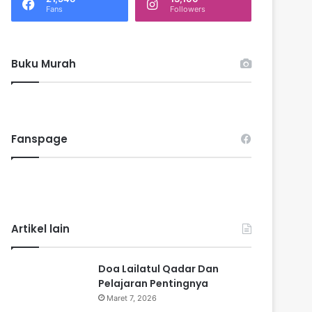
k
Fans
Followers
:
Buku Murah
Fanspage
Artikel lain
Doa Lailatul Qadar Dan
Pelajaran Pentingnya
Maret 7, 2026