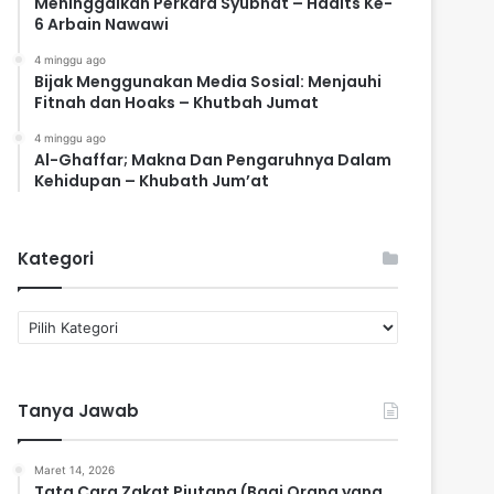
Meninggalkan Perkara Syubhat – Hadits Ke-
6 Arbain Nawawi
4 minggu ago
Bijak Menggunakan Media Sosial: Menjauhi
Fitnah dan Hoaks – Khutbah Jumat
4 minggu ago
Al-Ghaffar; Makna Dan Pengaruhnya Dalam
Kehidupan – Khubath Jum’at
Kategori
K
a
t
e
Tanya Jawab
g
o
r
Maret 14, 2026
i
Tata Cara Zakat Piutang (Bagi Orang yang