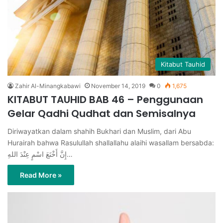
Kitabut Tauhid
Zahir Al-Minangkabawi
November 14, 2019
0
1,675
KITABUT TAUHID BAB 46 – Penggunaan
Gelar Qadhi Qudhat dan Semisalnya
Diriwayatkan dalam shahih Bukhari dan Muslim, dari Abu
Hurairah bahwa Rasulullah shallallahu alaihi wasallam bersabda:
إِنَّ أَخْنَعَ اسْمٍ عِنْدَ اللهِ…
Read More »