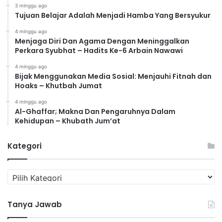
3 minggu ago
Tujuan Belajar Adalah Menjadi Hamba Yang Bersyukur
4 minggu ago
Menjaga Diri Dan Agama Dengan Meninggalkan
Perkara Syubhat – Hadits Ke-6 Arbain Nawawi
4 minggu ago
Bijak Menggunakan Media Sosial: Menjauhi Fitnah dan
Hoaks – Khutbah Jumat
4 minggu ago
Al-Ghaffar; Makna Dan Pengaruhnya Dalam
Kehidupan – Khubath Jum’at
Kategori
K
a
t
Tanya Jawab
e
g