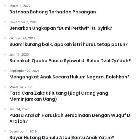
o
Maret 2, 2022
r
Batasan Bohong Terhadap Pasangan
i
November 2, 2019
Benarkah Ungkapan “Bumi Pertiwi” Itu Syirik?
Oktober 24, 2019
Suami kurang baik, apakah istri harus tetap patuh?
Juni 17, 2020
Bolehkah Qadha Puasa Syawal di Bulan Dzul Qa’dah?
September 27, 2021
Mengangkat Anak Secara Hukum Negara, Bolehkah?
Maret 14, 2026
Tata Cara Zakat Piutang (Bagi Orang yang
Meminjamkan Uang)
Juni 24, 2020
Puasa Arafah Haruskah Bersamaan Dengan Wuquf Di
Arafah?
Desember 4, 2019
Bayar Hutang Dahulu Atau Bantu Anak Yatim?