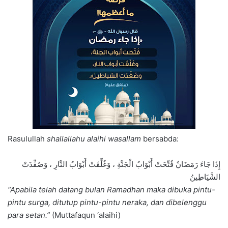
Rasulullah
shallallahu alaihi wasallam
bersabda:
إِذَا جَاءَ رَمَضَانُ فُتِّحَتْ أَبْوَابُ الْجَنَّةِ ، وَغُلِّقَتْ أَبْوَابُ النَّارِ ، وَصُفِّدَتْ
الشَّيَاطِينُ
“Apabila telah datang bulan Ramadhan maka dibuka pintu-
pintu surga, ditutup pintu-pintu neraka, dan dibelenggu
para setan.”
(Muttafaqun ‘alaihi)