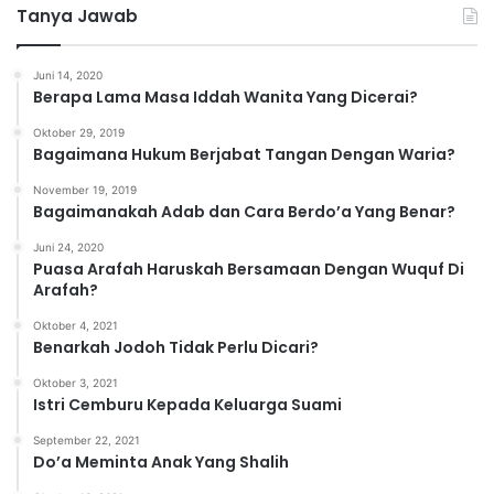
Tanya Jawab
e
g
o
Juni 14, 2020
r
Berapa Lama Masa Iddah Wanita Yang Dicerai?
i
Oktober 29, 2019
Bagaimana Hukum Berjabat Tangan Dengan Waria?
November 19, 2019
Bagaimanakah Adab dan Cara Berdo’a Yang Benar?
Juni 24, 2020
Puasa Arafah Haruskah Bersamaan Dengan Wuquf Di
Arafah?
Oktober 4, 2021
Benarkah Jodoh Tidak Perlu Dicari?
Oktober 3, 2021
Istri Cemburu Kepada Keluarga Suami
September 22, 2021
Do’a Meminta Anak Yang Shalih