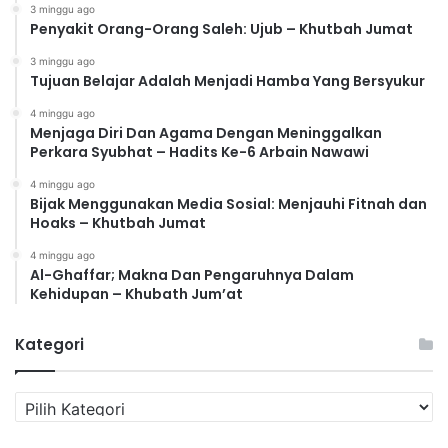
3 minggu ago
Penyakit Orang-Orang Saleh: Ujub – Khutbah Jumat
3 minggu ago
Tujuan Belajar Adalah Menjadi Hamba Yang Bersyukur
4 minggu ago
Menjaga Diri Dan Agama Dengan Meninggalkan
Perkara Syubhat – Hadits Ke-6 Arbain Nawawi
4 minggu ago
Bijak Menggunakan Media Sosial: Menjauhi Fitnah dan
Hoaks – Khutbah Jumat
4 minggu ago
Al-Ghaffar; Makna Dan Pengaruhnya Dalam
Kehidupan – Khubath Jum’at
Kategori
K
a
t