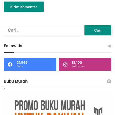
C
a
r
i
Follow Us
u
n
t
21,946
13,100
u
Fans
Followers
k
:
Buku Murah