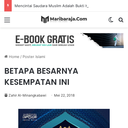
Mencintai Saudara Muslim Adalah Bukti Keimanan – Hadits Ke-13 Arbain Nawawi
Menu
Switch
S
Home
/
Poster Islami
BETAPA BESARNYA
KESEMPATAN INI
Zahir Al-Minangkabawi
Mei 22, 2018