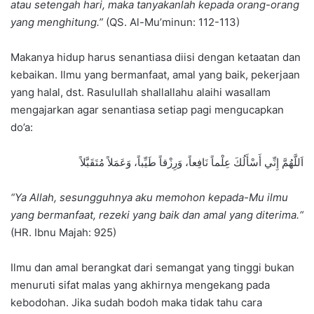
atau setengah hari, maka tanyakanlah kepada orang-orang
yang menghitung.”
(QS. Al-Mu’minun: 112-113)
Makanya hidup harus senantiasa diisi dengan ketaatan dan
kebaikan. Ilmu yang bermanfaat, amal yang baik, pekerjaan
yang halal, dst. Rasulullah shallallahu alaihi wasallam
mengajarkan agar senantiasa setiap pagi mengucapkan
do’a:
اَللَّهُمَّ إِنِّي أَسْأَلُكَ عِلْماً نَافِعاً، وَرِزْقاً طَيِّباً، وَعَمَلاً مُتَقَبَّلاً
“Ya Allah, sesungguhnya aku memohon kepada-Mu ilmu
yang bermanfaat, rezeki yang baik dan amal yang diterima.“
(HR. Ibnu Majah: 925)
Ilmu dan amal berangkat dari semangat yang tinggi bukan
menuruti sifat malas yang akhirnya mengekang pada
kebodohan. Jika sudah bodoh maka tidak tahu cara