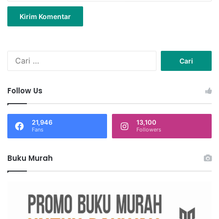
C
a
r
i
Follow Us
u
n
t
21,946
13,100
u
Fans
Followers
k
:
Buku Murah