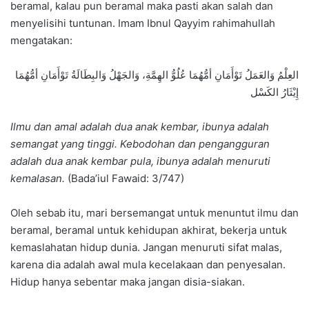
beramal, kalau pun beramal maka pasti akan salah dan
menyelisihi tuntunan. Imam Ibnul Qayyim rahimahullah
mengatakan:
‏العِلْمُ وَالعَمَلُ تَوْأَمَانِ أمُّهُمَا عُلُوُّ الهِمَّةِ، وَالجَهْلُ وَالبِطَالَةُ تَوْأَمَانِ أمُّهُمَا
إِيْثَارُ الكَسْل
Ilmu dan amal adalah dua anak kembar, ibunya adalah
semangat yang tinggi. Kebodohan dan pengangguran
adalah dua anak kembar pula, ibunya adalah menuruti
kemalasan.
(Bada’iul Fawaid: 3/747)
Oleh sebab itu, mari bersemangat untuk menuntut ilmu dan
beramal, beramal untuk kehidupan akhirat, bekerja untuk
kemaslahatan hidup dunia. Jangan menuruti sifat malas,
karena dia adalah awal mula kecelakaan dan penyesalan.
Hidup hanya sebentar maka jangan disia-siakan.