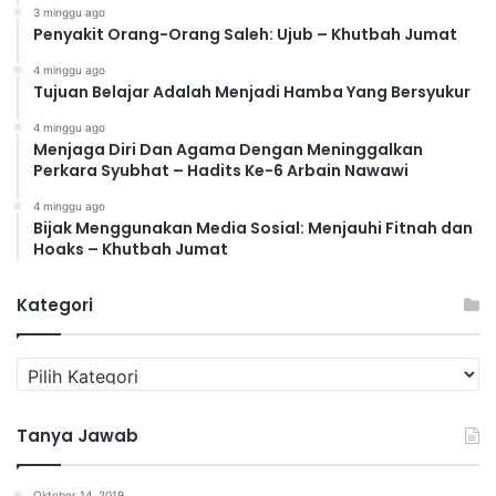
3 minggu ago
Penyakit Orang-Orang Saleh: Ujub – Khutbah Jumat
4 minggu ago
Tujuan Belajar Adalah Menjadi Hamba Yang Bersyukur
4 minggu ago
Menjaga Diri Dan Agama Dengan Meninggalkan
Perkara Syubhat – Hadits Ke-6 Arbain Nawawi
4 minggu ago
Bijak Menggunakan Media Sosial: Menjauhi Fitnah dan
Hoaks – Khutbah Jumat
Kategori
K
a
t
Tanya Jawab
e
g
o
Oktober 14, 2019