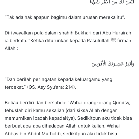
لَيْسَ لَكَ مِنَ الْأَمْرِ شَيْءٌ
“Tak ada hak apapun bagimu dalam urusan mereka itu”.
Diriwayatkan pula dalam shahih Bukhari dari Abu Hurairah
ia berkata: “Ketika diturunkan kepada Rasulullah ﷺ firman
Allah :
وَأَنْذِرْ عَشِيرَتَكَ الْأَقْرَبِينَ
“Dan berilah peringatan kepada keluargamu yang
terdekat.” (QS. Asy Syu’ara: 214).
Beliau berdiri dan bersabda: “Wahai orang-orang Quraisy,
tebuslah diri kamu sekalian (dari siksa Allah dengan
memurnikan ibadah kepadaNya). Sedikitpun aku tidak bisa
berbuat apa-apa dihadapan Allah untuk kalian. Wahai
Abbas bin Abdul Muthalib, sedikitpun aku tidak bisa