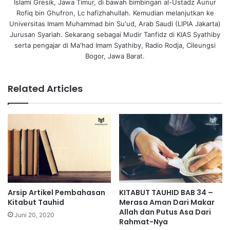
Islami Gresik, Jawa Timur, di bawah bimbingan al-Ustadz Aunur
Rofiq bin Ghufron, Lc hafizhahullah. Kemudian melanjutkan ke
Universitas Imam Muhammad bin Su'ud, Arab Saudi (LIPIA Jakarta)
Jurusan Syariah. Sekarang sebagai Mudir Tanfidz di KIAS Syathiby
serta pengajar di Ma'had Imam Syathiby, Radio Rodja, Cileungsi
Bogor, Jawa Barat.
Related Articles
Arsip Artikel Pembahasan
KITABUT TAUHID BAB 34 –
Kitabut Tauhid
Merasa Aman Dari Makar
Allah dan Putus Asa Dari
Juni 20, 2020
Rahmat-Nya