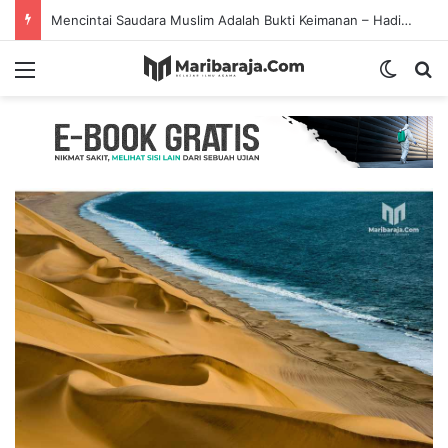
Mencintai Saudara Muslim Adalah Bukti Keimanan – Hadits Ke-13 Arbain Nawawi
Menu
Switch
S