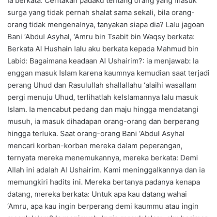
Ia berkata: Ceritakan padaku tentang orang yang masuk
surga yang tidak pernah shalat sama sekali, bila orang-
orang tidak mengenalnya, tanyakan siapa dia? Lalu jagoan
Bani ‘Abdul Asyhal, ‘Amru bin Tsabit bin Waqsy berkata:
Berkata Al Hushain lalu aku berkata kepada Mahmud bin
Labid: Bagaimana keadaan Al Ushairim?: ia menjawab: Ia
enggan masuk Islam karena kaumnya kemudian saat terjadi
perang Uhud dan Rasulullah shallallahu ‘alaihi wasallam
pergi menuju Uhud, terlihatlah keIslamannya lalu masuk
Islam. Ia mencabut pedang dan maju hingga mendatangi
musuh, ia masuk dihadapan orang-orang dan berperang
hingga terluka. Saat orang-orang Bani ‘Abdul Asyhal
mencari korban-korban mereka dalam peperangan,
ternyata mereka menemukannya, mereka berkata: Demi
Allah ini adalah Al Ushairim. Kami meninggalkannya dan ia
memungkiri hadits ini. Mereka bertanya padanya kenapa
datang, mereka berkata: Untuk apa kau datang wahai
‘Amru, apa kau ingin berperang demi kaummu atau ingin