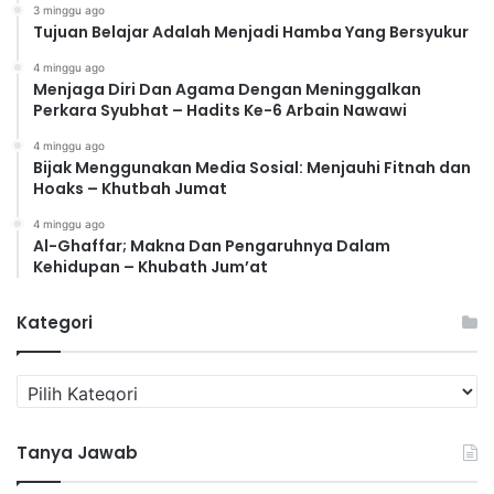
3 minggu ago
Tujuan Belajar Adalah Menjadi Hamba Yang Bersyukur
4 minggu ago
Menjaga Diri Dan Agama Dengan Meninggalkan
Perkara Syubhat – Hadits Ke-6 Arbain Nawawi
4 minggu ago
Bijak Menggunakan Media Sosial: Menjauhi Fitnah dan
Hoaks – Khutbah Jumat
4 minggu ago
Al-Ghaffar; Makna Dan Pengaruhnya Dalam
Kehidupan – Khubath Jum’at
Kategori
K
a
t
Tanya Jawab
e
g