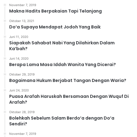
o
November 7, 2019
r
Makna Hadits Berpakaian Tapi Telanjang
i
Oktober 13, 2021
Do’a Supaya Mendapat Jodoh Yang Baik
Juni 11, 2020
Siapakah Sahabat Nabi Yang Dilahirkan Dalam
Ka’bah?
Juni 14, 2020
Berapa Lama Masa Iddah Wanita Yang Dicerai?
Oktober 29, 2019
Bagaimana Hukum Berjabat Tangan Dengan Waria?
Juni 24, 2020
Puasa Arafah Haruskah Bersamaan Dengan Wuquf Di
Arafah?
Oktober 28, 2019
Bolehkah Sebelum Salam Berdo’a dengan Do’a
Sendiri?
November 7, 2019