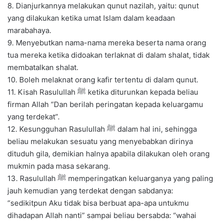
8. Dianjurkannya melakukan qunut nazilah, yaitu: qunut
yang dilakukan ketika umat Islam dalam keadaan
marabahaya.
9. Menyebutkan nama-nama mereka beserta nama orang
tua mereka ketika didoakan terlaknat di dalam shalat, tidak
membatalkan shalat.
10. Boleh melaknat orang kafir tertentu di dalam qunut.
11. Kisah Rasulullah ﷺ ketika diturunkan kepada beliau
firman Allah “Dan berilah peringatan kepada keluargamu
yang terdekat”.
12. Kesungguhan Rasulullah ﷺ dalam hal ini, sehingga
beliau melakukan sesuatu yang menyebabkan dirinya
dituduh gila, demikian halnya apabila dilakukan oleh orang
mukmin pada masa sekarang.
13. Rasulullah ﷺ memperingatkan keluarganya yang paling
jauh kemudian yang terdekat dengan sabdanya:
“sedikitpun Aku tidak bisa berbuat apa-apa untukmu
dihadapan Allah nanti” sampai beliau bersabda: “wahai