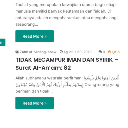
Tauhid yang merupakan kewajiban utama bagi setiap
manusia memiliki banyak keutamaan dan faidah. Di
antaranya adalah mengaharamkan atau mengahalangi
seseorang…
Read More »
ir
Zahir Al-Minangkabawi
Agustus 30, 2018
0
1,815
TIDAK MECAMPUR IMAN DAN SYIRIK –
Surat Al-An’am: 82
Allah subhanahu wata’ala berfirman: الَّذِينَ آمَنُوا وَلَمْ يَلْبِسُوا
إِيمَانَهُمْ بِظُلْمٍ أُولَئِكَ لَهُمُ الْأَمْنُ وَهُمْ مُهْتَدُونَ Orang-orang yang
beriman dan tidak…
Read More »