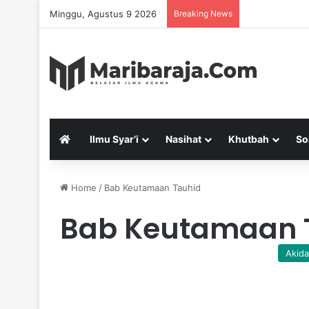
Minggu, Agustus 9 2026
Breaking News
Ilmu Syar’i
Nasihat
Khutbah
So
Home
/
Bab Keutamaan Tauhid
Bab Keutamaan 
Akid