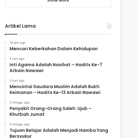
Artikel Lama
16 jam ago
Mencari Keberkahan Dalam Kehidupan
5 hari ago
Inti Agama Adalah Nasihat – Hadits Ke-7
Arbain Nawawi
5 hari ago
Mencintai Saudara Muslim Adalah Bukti
Keimanan – Hadits Ke-13 Arbain Nawawi
3 minggu ago
Penyakit Orang-Orang Saleh: Ujub –
Khutbah Jumat
4 minggu ago
Tujuan Belajar Adalah Menjadi Hamba Yang
Bersyukur