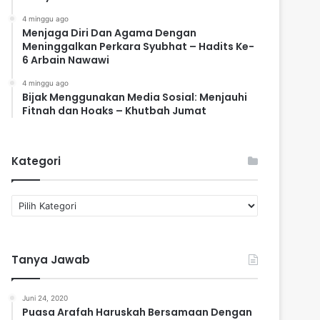
4 minggu ago
Menjaga Diri Dan Agama Dengan
Meninggalkan Perkara Syubhat – Hadits Ke-
6 Arbain Nawawi
4 minggu ago
Bijak Menggunakan Media Sosial: Menjauhi
Fitnah dan Hoaks – Khutbah Jumat
Kategori
K
a
t
e
Tanya Jawab
g
o
r
Juni 24, 2020
i
Puasa Arafah Haruskah Bersamaan Dengan