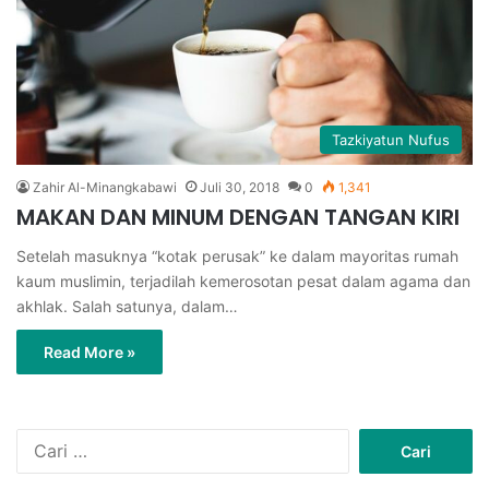
Tazkiyatun Nufus
Zahir Al-Minangkabawi
Juli 30, 2018
0
1,341
MAKAN DAN MINUM DENGAN TANGAN KIRI
Setelah masuknya “kotak perusak” ke dalam mayoritas rumah
kaum muslimin, terjadilah kemerosotan pesat dalam agama dan
akhlak. Salah satunya, dalam…
Read More »
C
a
r