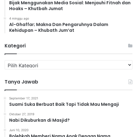
Bijak Menggunakan Media Sosial: Menjauhi Fitnah dan
Hoaks – Khutbah Jumat
4 minggu ago
Al-Ghaffar; Makna Dan Pengaruhnya Dalam
Kehidupan – Khubath Jum’at
Kategori
K
a
t
Tanya Jawab
e
g
o
September 17, 2021
r
Suami Suka Berbuat Baik Tapi Tidak Mau Mengaji
i
Oktober 27, 2019
Nabi Dikuburkan di Masjid?
Juni 10, 2020
Bolehkah Memberi Nama Anak Dengan Nama