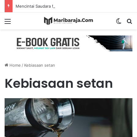
Mencintai Saudara Muslim Adalah Bukti Keimanan – Hadits Ke-13 Arbain Nawawi
Menu
Switch
S
Home
/
Kebiasaan setan
Kebiasaan setan