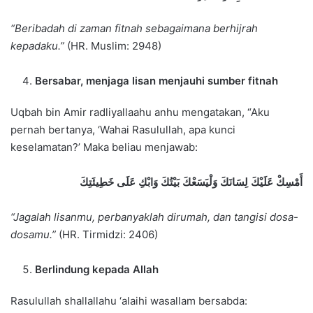
“Beribadah di zaman fitnah sebagaimana berhijrah
kepadaku.”
(HR. Muslim: 2948)
Bersabar, menjaga lisan menjauhi sumber fitnah
Uqbah bin Amir radliyallaahu anhu mengatakan, “Aku
pernah bertanya, ‘Wahai Rasulullah, apa kunci
keselamatan?’ Maka beliau menjawab:
أَمْسِكْ عَلَيْكَ لِسَانَكَ وَلْيَسَعْكَ بَيْتُكَ وَابْكِ عَلَى خَطِيئَتِكَ
“Jagalah lisanmu, perbanyaklah dirumah, dan tangisi dosa-
dosamu.”
(HR. Tirmidzi: 2406)
Berlindung kepada Allah
Rasulullah shallallahu ‘alaihi wasallam bersabda: