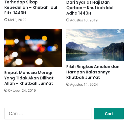
Terhadap Sikap
Dari Syariat Haji Dan
Kepedulian – Khubah Idul
Qurban – Khutbah Idul
Fitri 1443H
Adha 1440H
Mei 1, 2022
Agustus 10, 2019
Fikih Ringkas Amalan dan
Harapan Balasannya –
Empat Manusia Merugi
Khutbah Jum’at
Yang Tidak Akan Dilihat
Allah – Khutbah Jum’at
Agustus 14, 2024
Oktober 24, 2019
C
a
r