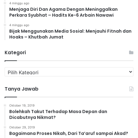
4 minggu ago
Menjaga Diri Dan Agama Dengan Meninggalkan
Perkara Syubhat – Hadits Ke-6 Arbain Nawawi
4 minggu ago
Bijak Menggunakan Media Sosial: Menjauhi Fitnah dan
Hoaks – Khutbah Jumat
Kategori
K
a
t
Tanya Jawab
e
g
o
Oktober 19, 2019
r
Bolehkah Takut Terhadap Masa Depan dan
i
Dicabutnya Nikmat?
Oktober 29, 2019
Bagaimana Proses Nikah, Dari Ta’aruf sampai Akad?