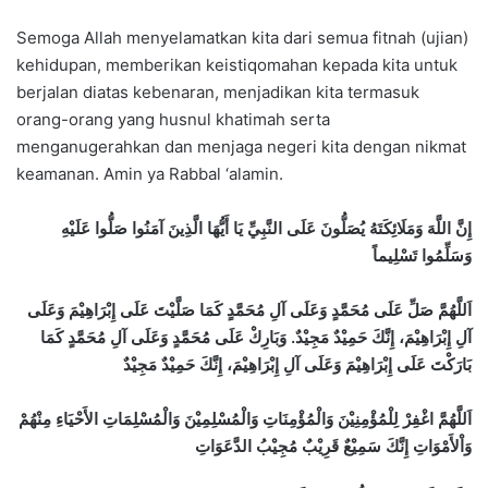
Semoga Allah menyelamatkan kita dari semua fitnah (ujian)
kehidupan, memberikan keistiqomahan kepada kita untuk
berjalan diatas kebenaran, menjadikan kita termasuk
orang-orang yang husnul khatimah serta
menganugerahkan dan menjaga negeri kita dengan nikmat
keamanan. Amin ya Rabbal ‘alamin.
إِنَّ اللَّهَ وَمَلَائِكَتَهُ يُصَلُّونَ عَلَى النَّبِيِّ يَا أَيُّهَا الَّذِينَ آمَنُوا صَلُّوا عَلَيْهِ
وَسَلِّمُوا تَسْلِيماً
اَللَّهُمَّ صَلِّ عَلَى مُحَمَّدٍ وَعَلَى آلِ مُحَمَّدٍ كَمَا صَلَّيْتَ عَلَى إِبْرَاهِيْمَ وَعَلَى
آلِ إِبْرَاهِيْمَ، إِنَّكَ حَمِيْدٌ مَجِيْدٌ. وَبَارِكْ عَلَى مُحَمَّدٍ وَعَلَى آلِ مُحَمَّدٍ كَمَا
بَارَكْتَ عَلَى إِبْرَاهِيْمَ وَعَلَى آلِ إِبْرَاهِيْمَ، إِنَّكَ حَمِيْدٌ مَجِيْدٌ
اَللَّهُمَّ اغْفِرْ لِلْمُؤْمِنِيْنَ وَالْمُؤْمِنَاتِ وَالْمُسْلِمِيْنَ وَالْمُسْلِمَاتِ الأَحْيَاءِ مِنْهُمْ
وَاْلأَمْوَاتِ إِنَّكَ سَمِيْعٌ قَرِيْبٌ مُجِيْبُ الدَّعَوَاتِ