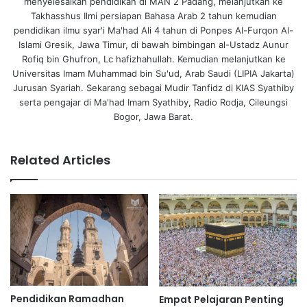
menyelesaikan pendidikan di MAN 2 Padang, melanjutkan ke
Takhasshus Ilmi persiapan Bahasa Arab 2 tahun kemudian
pendidikan ilmu syar'i Ma'had Ali 4 tahun di Ponpes Al-Furqon Al-
Islami Gresik, Jawa Timur, di bawah bimbingan al-Ustadz Aunur
Rofiq bin Ghufron, Lc hafizhahullah. Kemudian melanjutkan ke
Universitas Imam Muhammad bin Su'ud, Arab Saudi (LIPIA Jakarta)
Jurusan Syariah. Sekarang sebagai Mudir Tanfidz di KIAS Syathiby
serta pengajar di Ma'had Imam Syathiby, Radio Rodja, Cileungsi
Bogor, Jawa Barat.
Related Articles
Pendidikan Ramadhan
Empat Pelajaran Penting