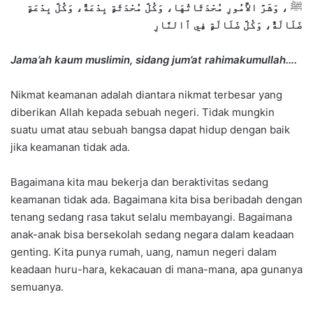
ﷺ
، وَشَرَّ الأُمُورِ مُحْدَثَاتُهَا، وَكُلَّ مُحْدَثَةٍ بِدْعَةٌ، وَكُلَّ بِدْعَةٍ
ضَلَالَةٌ، وَكُلَّ ضَلَالَةٍ فِي ٱالنَّارِ
Jama’ah kaum muslimin, sidang jum’at rahimakumullah….
Nikmat keamanan adalah diantara nikmat terbesar yang
diberikan Allah kepada sebuah negeri. Tidak mungkin
suatu umat atau sebuah bangsa dapat hidup dengan baik
jika keamanan tidak ada.
Bagaimana kita mau bekerja dan beraktivitas sedang
keamanan tidak ada. Bagaimana kita bisa beribadah dengan
tenang sedang rasa takut selalu membayangi. Bagaimana
anak-anak bisa bersekolah sedang negara dalam keadaan
genting. Kita punya rumah, uang, namun negeri dalam
keadaan huru-hara, kekacauan di mana-mana, apa gunanya
semuanya.