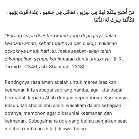
مَنْ أَصْبَحَ مِنْكُمْ آمِنًا فِي سِرْبِهِ ، مُعَافًى فِي جَسَدِهِ ، عِنْدَهُ قُوتُ يَوْمِهِ ،
فَكَأَنَّمَا حِيزَتْ لَهُ الدُّنْيَا
“Barang siapa di antara kamu yang di paginya dalam
keadaan aman, sehat tubuhnya dan cukup makanan
pokoknya untuk hari itu, maka seakan-akan telah
dikumpulkan semua kenikmatan dunia untuknya.”
(HR.
Tirmidzi: 2346, ash-Shahihah: 2318)
Pentingnya rasa aman adalah untuk merealisasikan
keimanan kita sebagai seorang hamba, agar kita dapat
beribadah kepada Allah dengan sepenuhnya. Karenanya,
Rasulullah shallallahu alaihi wasallam dalam sebagian
do’anya, memohon agar dikaruniai keamanan dan
keimanan. Sebagaimana do’a yang beliau panjatkan saat
melihat rembulan (hilal) di awal bulan: