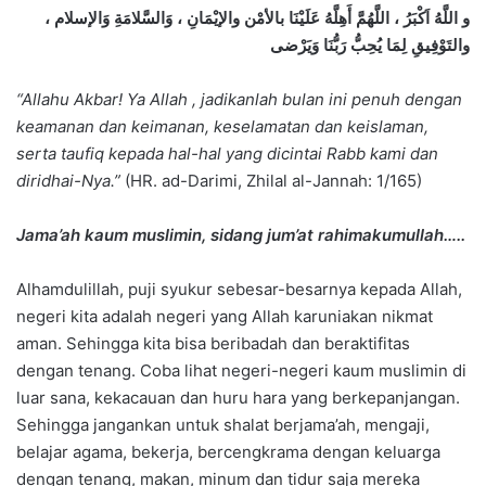
و اللَّهُ اَكْبَرُ ، اللَّهُمَّ أَهِلَّهُ عَلَيْنَا بالأمْن والإيْمَانِ ، وَالسَّلامَةِ وَالإسلام ،
والتَوْفِيقِ لِمَا يُحِبُّ رَبُّنَا وَيَرْضى
“Allahu Akbar! Ya Allah , jadikanlah bulan ini penuh dengan
keamanan dan keimanan, keselamatan dan keislaman,
serta taufiq kepada hal-hal yang dicintai Rabb kami dan
diridhai-Nya.”
(HR. ad-Darimi, Zhilal al-Jannah: 1/165)
Jama’ah kaum muslimin, sidang jum’at rahimakumullah…..
Alhamdulillah, puji syukur sebesar-besarnya kepada Allah,
negeri kita adalah negeri yang Allah karuniakan nikmat
aman. Sehingga kita bisa beribadah dan beraktifitas
dengan tenang. Coba lihat negeri-negeri kaum muslimin di
luar sana, kekacauan dan huru hara yang berkepanjangan.
Sehingga jangankan untuk shalat berjama’ah, mengaji,
belajar agama, bekerja, bercengkrama dengan keluarga
dengan tenang, makan, minum dan tidur saja mereka