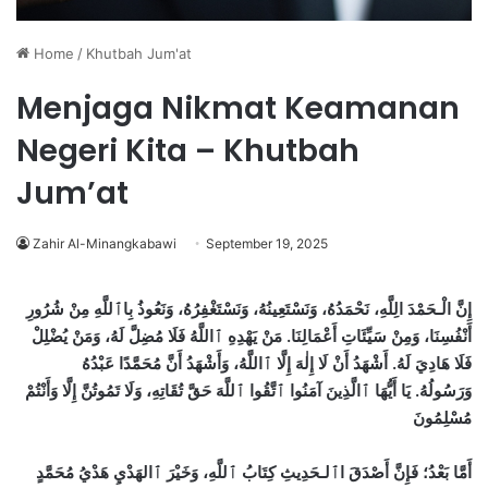
Home
/
Khutbah Jum'at
Menjaga Nikmat Keamanan
Negeri Kita – Khutbah
Jum’at
Zahir Al-Minangkabawi
September 19, 2025
إِنَّ الْـحَمْدَ الِلَّهِ، نَحْمَدُهُ، وَنَسْتَعِينُهُ، وَنَسْتَغْفِرُهُ، وَنَعُوذُ بِاٱللَّهِ مِنْ شُرُورِ
مَنْ يَهْدِهِ ٱاللَّهُ فَلَا مُضِلَّ لَهُ، وَمَنْ يُضْلِلْ
.
أَنْفُسِنَا، وَمِنْ سَيِّئَاتِ أَعْمَالِنَا
أَشْهَدُ أَنْ لَا إِلٰهَ إِلَّا ٱاللَّهُ، وَأَشْهَدُ أَنَّ مُحَمَّدًا عَبْدُهُ
.
فَلَا هَادِيَ لَهُ
يَا أَيُّهَا ٱالَّذِينَ آمَنُوا ٱتَّقُوا ٱللَّهَ حَقَّ تُقَاتِهِ، وَلَا تَمُوتُنَّ إِلَّا وَأَنْتُمْ
.
وَرَسُولُهُ
مُسْلِمُونَ
أَمَّا بَعْدُ؛ فَإِنَّ أَصْدَقَ اٱلـحَدِيثِ كِتَابُ ٱللَّهِ، وَخَيْرَ ٱالهَدْيِ هَدْيُ مُحَمَّدٍ