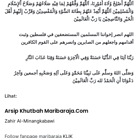
اَللَّهُمَّ أَصْلِحْ وُلَاةَ أُمُوْرِنَا، اَللَّهُمَّ وَفِّقْهُمْ لِمَا فِيْهِ صَلَاحُهُمْ وَصَلَاحُ اْلإِسْلَامِ
وَالْمُسْلِمِيْنَ اَللَّهُمَّ أَبْعِدْ عَنْهُمْ بِطَانَةَ السُّوْءِ وَالْمُفْسِدِيْنَ وَقَرِّبْ إِلَيْهِمْ أَهْلَ
الْخَيْرِ وَالنَّاصِحِيْنَ يَا رَبَّ الْعَالَمِيْنَ
اللهم انصر إخواننا المسلمين المستضعفين في فلسطين وثبت
أقدامهم واجعلهم من الصابرين وانصرهم على القوم الكافرين
رَبَّنَا آتِنَا فِي الدُّنْيَا حَسَنَةً وَفِي الْآخِرَةِ حَسَنَةً وَقِنَا عَذَابَ النَّارِ
وَصَلَّى اللهُ وسلَّم عَلَى نَبِيِّنَا مُحَمَّدٍ وَعَلَى آلِهِ وَصَحْبِهِ أجمعين وَآخِرُ
دَعْوَانَا أَنِ الْحَمْدُ لله رَبِّ الْعَالَمِيْنَ
Lihat:
Arsip Khutbah Maribaraja.Com
Zahir Al-Minangkabawi
Follow fanpage maribaraja
KLIK