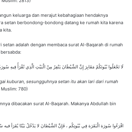
 Muslim: 2813)
angun keluarga dan merajut kebahagiaan hendaknya
ara setan berbondong-bondong datang ke rumah kita karena
 kita.
ri setan adalah dengan membaca surat Al-Baqarah di rumah
m bersabda:
لَا تَجْعَلُوا بُيُوتَكُمْ مَقَابِرَ إِنَّ الشَّيْطَانَ يَنْفِرُ مِنْ الْبَيْتِ الَّذِي تُقْرَأُ فِيهِ سُورَةُ
gai kuburan, sesungguhnya setan itu akan lari dari rumah
 Muslim: 780)
amnya dibacakan surat Al-Baqarah. Makanya Abdullah bin
اقْرَءُوا سُورَة الْبَقَرَة فِي بُيُوتِكُم ، فَإِنَّ الشَّيْطانَ لا يَدْخُلُ بَيْتًا يُقَرَأ فيه سُ