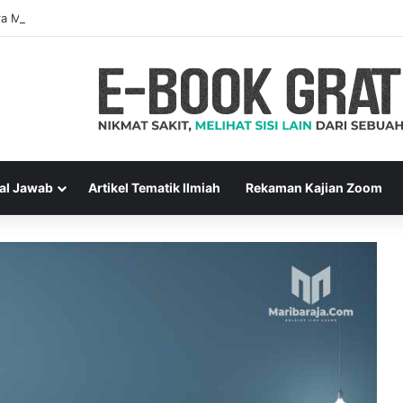
a Muslim Adalah Bukti Keimanan – Hadits Ke-13 Arbain Nawawi
al Jawab
Artikel Tematik Ilmiah
Rekaman Kajian Zoom