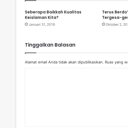
Seberapa Baikkah Kualitas
Terus Berdo
Keislaman Kita?
Tergesa-ge
Januari 31, 2019
Oktober 2, 20
Tinggalkan Balasan
Alamat email Anda tidak akan dipublikasikan.
Ruas yang wa
K
o
m
e
n
t
a