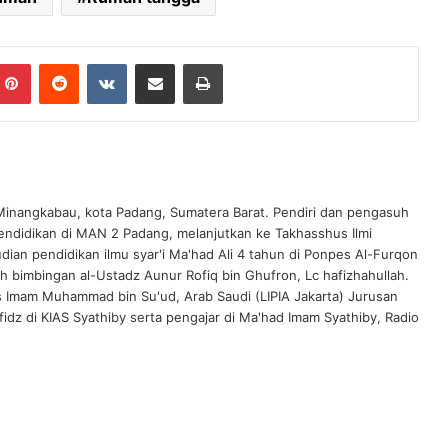
Pinterest
Reddit
VKontakte
Share via Email
Print
 Minangkabau, kota Padang, Sumatera Barat. Pendiri dan pengasuh
endidikan di MAN 2 Padang, melanjutkan ke Takhasshus Ilmi
ian pendidikan ilmu syar'i Ma'had Ali 4 tahun di Ponpes Al-Furqon
ah bimbingan al-Ustadz Aunur Rofiq bin Ghufron, Lc hafizhahullah.
s Imam Muhammad bin Su'ud, Arab Saudi (LIPIA Jakarta) Jurusan
idz di KIAS Syathiby serta pengajar di Ma'had Imam Syathiby, Radio