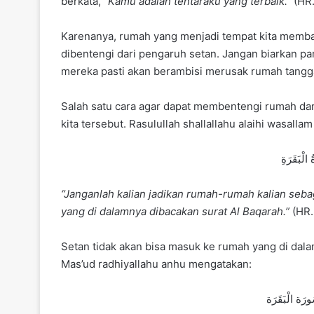
berkata, “
Kamu adalah tentaraku yang terbaik.”
(HR.
Karenanya, rumah yang menjadi tempat kita memb
dibentengi dari pengaruh setan. Jangan biarkan p
mereka pasti akan berambisi merusak rumah tangga
Salah satu cara agar dapat membentengi rumah da
kita tersebut. Rasulullah shallallahu alaihi wasalla
 الْبَقَرَةِ
“Janganlah kalian jadikan rumah-rumah kalian seba
yang di dalamnya dibacakan surat Al Baqarah.”
(HR.
Setan tidak akan bisa masuk ke rumah yang di dal
Mas’ud radhiyallahu anhu mengatakan:
ورَة الْبَقَرَة