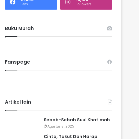
k
Fans
Followers
:
Buku Murah
Fanspage
Artikel lain
Sebab-Sebab Suul Khatimah
Agustus 8, 2025
Cinta, Takut Dan Harap