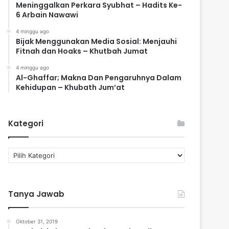
Meninggalkan Perkara Syubhat – Hadits Ke-
6 Arbain Nawawi
4 minggu ago
Bijak Menggunakan Media Sosial: Menjauhi
Fitnah dan Hoaks – Khutbah Jumat
4 minggu ago
Al-Ghaffar; Makna Dan Pengaruhnya Dalam
Kehidupan – Khubath Jum’at
Kategori
K
a
t
e
Tanya Jawab
g
o
r
Oktober 31, 2019
i