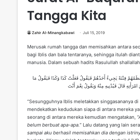
Tangga Kita
Zahir Al-Minangkabawi
Juli 15, 2019
Merusak rumah tangga dan memisahkan antara seor
bagi Iblis dan bala tentaranya, sehingga itulah di
manusia. Dalam sebuah hadits Rasulullah shallalla
إِنَّ إِبْلِيسَ يَضَعُ عَرْشَهُ عَلَى الْمَاءِ ثُمَّ يَبْعَثُ سَرَايَاهُ فَأَدْنَاهُمْ مِنْهُ مَنْزِلَةً أَعْظَمُهُمْ فِتْنَةً يَجِيءُ أَحَدُهُمْ فَيَقُولُ فَعَلْتُ كَذَا وَكَذَا فَيَقُولُ مَا
مْرَأَتِهِ قَالَ فَيُدْنِيهِ مِنْهُ وَيَقُولُ نِعْمَ أَنْتَ
“Sesungguhnya Iblis meletakkan singgasananya di a
mendekatkan kedudukan siapa di antara mereka ya
seorang di antara mereka kemudian mengatakan,
“
belum berbuat apa-apa.
” Lalu datang yang lain ser
sampai aku berhasil memisahkan dia dengan istriny