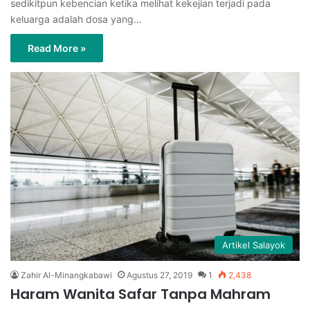
sedikitpun kebencian ketika melihat kekejian terjadi pada
keluarga adalah dosa yang…
Read More »
Artikel Salayok
Zahir Al-Minangkabawi
Agustus 27, 2019
1
2,438
Haram Wanita Safar Tanpa Mahram