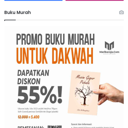
k
:
Buku Murah