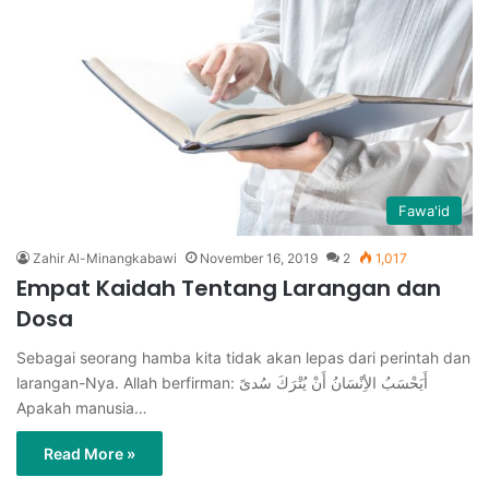
Fawa'id
Zahir Al-Minangkabawi
November 16, 2019
2
1,017
Empat Kaidah Tentang Larangan dan
Dosa
Sebagai seorang hamba kita tidak akan lepas dari perintah dan
larangan-Nya. Allah berfirman: أَيَحْسَبُ الأِنْسَانُ أَنْ يُتْرَكَ سُدىً
Apakah manusia…
Read More »