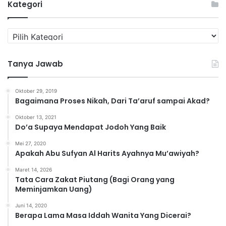
Kategori
K
a
t
Tanya Jawab
e
g
o
Oktober 29, 2019
r
Bagaimana Proses Nikah, Dari Ta’aruf sampai Akad?
i
Oktober 13, 2021
Do’a Supaya Mendapat Jodoh Yang Baik
Mei 27, 2020
Apakah Abu Sufyan Al Harits Ayahnya Mu’awiyah?
Maret 14, 2026
Tata Cara Zakat Piutang (Bagi Orang yang
Meminjamkan Uang)
Juni 14, 2020
Berapa Lama Masa Iddah Wanita Yang Dicerai?