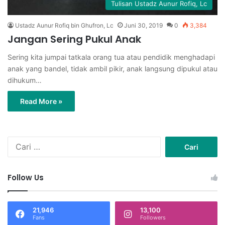
Tulisan Ustadz Aunur Rofiq, Lc
Ustadz Aunur Rofiq bin Ghufron, Lc
Juni 30, 2019
0
3,384
Jangan Sering Pukul Anak
Sering kita jumpai tatkala orang tua atau pendidik menghadapi
anak yang bandel, tidak ambil pikir, anak langsung dipukul atau
dihukum…
Read More »
C
a
r
i
Follow Us
u
n
t
21,946
13,100
u
Fans
Followers