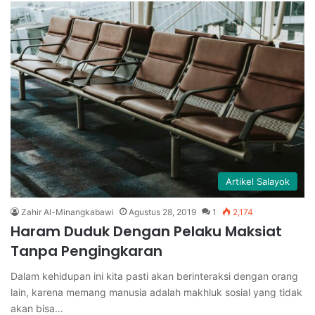
Artikel Salayok
Zahir Al-Minangkabawi
Agustus 28, 2019
1
2,174
Haram Duduk Dengan Pelaku Maksiat
Tanpa Pengingkaran
Dalam kehidupan ini kita pasti akan berinteraksi dengan orang
lain, karena memang manusia adalah makhluk sosial yang tidak
akan bisa…