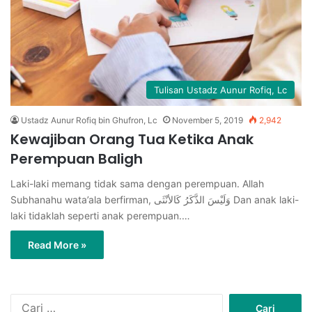
Tulisan Ustadz Aunur Rofiq, Lc
Ustadz Aunur Rofiq bin Ghufron, Lc
November 5, 2019
2,942
Kewajiban Orang Tua Ketika Anak
Perempuan Baligh
Laki-laki memang tidak sama dengan perempuan. Allah
Subhanahu wata’ala berfirman, وَلَيْسَ الذَّكَرُ كَالأنْثَى Dan anak laki-
laki tidaklah seperti anak perempuan.…
Read More »
C