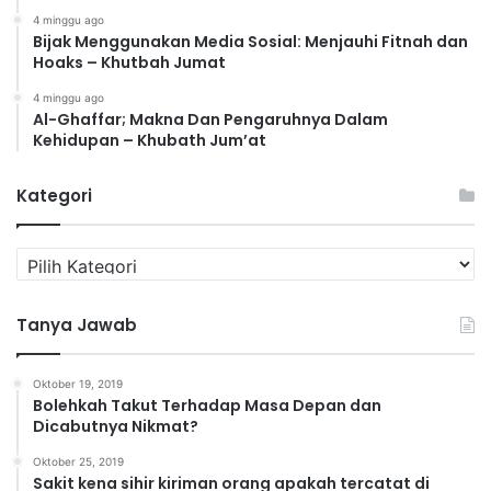
4 minggu ago
Bijak Menggunakan Media Sosial: Menjauhi Fitnah dan
Hoaks – Khutbah Jumat
4 minggu ago
Al-Ghaffar; Makna Dan Pengaruhnya Dalam
Kehidupan – Khubath Jum’at
Kategori
K
a
t
Tanya Jawab
e
g
o
Oktober 19, 2019
r
Bolehkah Takut Terhadap Masa Depan dan
i
Dicabutnya Nikmat?
Oktober 25, 2019
Sakit kena sihir kiriman orang apakah tercatat di