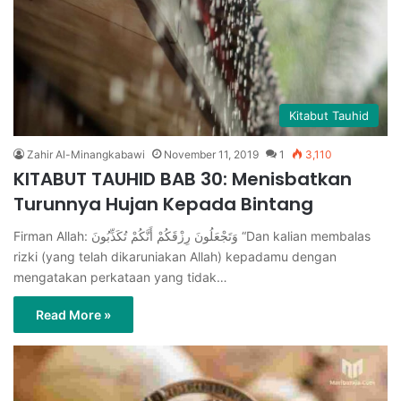
Kitabut Tauhid
Zahir Al-Minangkabawi
November 11, 2019
1
3,110
KITABUT TAUHID BAB 30: Menisbatkan
Turunnya Hujan Kepada Bintang
Firman Allah: وَتَجْعَلُونَ رِزْقَكُمْ أَنَّكُمْ تُكَذِّبُونَ “Dan kalian membalas
rizki (yang telah dikaruniakan Allah) kepadamu dengan
mengatakan perkataan yang tidak…
Read More »