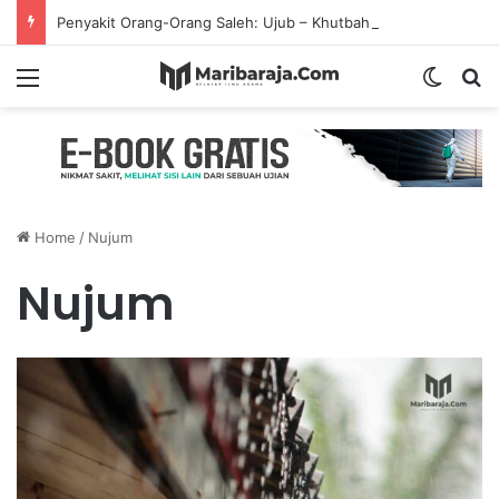
Penyakit Orang-Orang Saleh: Ujub – Khutbah Jumat
Menu
Switch
S
Home
/
Nujum
Nujum