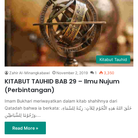
Kitabut Tauhid
Zahir Al-Minangkabawi
November 2, 2019
1
3,350
KITABUT TAUHID BAB 29 – Ilmu Nujum
(Perbintangan)
Imam Bukhari meriwayatkan dalam kitab shahihnya dari
Qatadah bahwa ia berkata: خَلَقَ اللهُ هَذِهِ النُّجُوْمَ لِثَلاَثٍ: زِيْنَةً لِلسَّمَاءِ،
وَرُجُوْمًا لِلشَّيَاطِيْنِ،…
Read More »