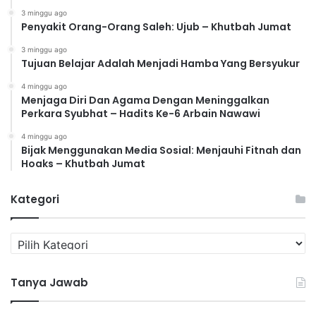
3 minggu ago
Penyakit Orang-Orang Saleh: Ujub – Khutbah Jumat
3 minggu ago
Tujuan Belajar Adalah Menjadi Hamba Yang Bersyukur
4 minggu ago
Menjaga Diri Dan Agama Dengan Meninggalkan
Perkara Syubhat – Hadits Ke-6 Arbain Nawawi
4 minggu ago
Bijak Menggunakan Media Sosial: Menjauhi Fitnah dan
Hoaks – Khutbah Jumat
Kategori
K
a
t
Tanya Jawab
e
g
o