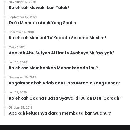
November 17, 2019
r
Bolehkah Mewakilkan Talak?
i
September 22, 2021
Do’a Meminta Anak Yang Shalih
Desember 4, 2019
Bolehkah Menjual TV Kepada Sesama Muslim?
Mei 27, 2020
Apakah Abu Sufyan Al Harits Ayahnya Mu’awiyah?
Juni 15, 2020
Bolehkan Memberikan Mahar kepada Ibu?
November 19, 2019
Bagaimanakah Adab dan Cara Berdo’a Yang Benar?
Juni 17, 2020
Bolehkah Qadha Puasa Syawal di Bulan Dzul Qa’dah?
Oktober 31, 2019
Apakah keluarnya darah membatalkan wudhu’?