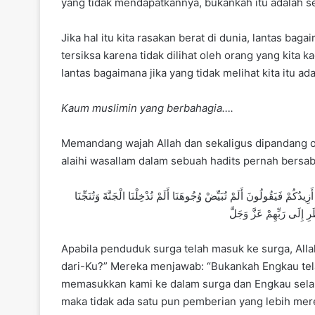
yang tidak mendapatkannya, bukankah itu adalah 
Jika hal itu kita rasakan berat di dunia, lantas bagai
tersiksa karena tidak dilihat oleh orang yang kita k
lantas bagaimana jika yang tidak melihat kita itu ad
Kaum muslimin yang berbahagia….
Memandang wajah Allah dan sekaligus dipandang ol
alaihi wasallam dalam sebuah hadits pernah bersab
يدُكُمْ فَيَقُولُونَ أَلَمْ تُبَيِّضْ وُجُوهَنَا أَلَمْ تُدْخِلْنَا الْجَنَّةَ وَتُنَجِّنَا
إِلَى رَبِّهِمْ عَزَّ وَجَلَّ
Apabila penduduk surga telah masuk ke surga, All
dari-Ku?” Mereka menjawab: “Bukankah Engkau te
memasukkan kami ke dalam surga dan Engkau selam
maka tidak ada satu pun pemberian yang lebih merek