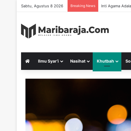
Sabtu, Agustus 8 2026
Breaking News
Inti Agama Adal
Ilmu Syar’i
Nasihat
Khutbah
So