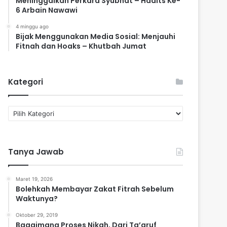
Meninggalkan Perkara Syubhat – Hadits Ke-
6 Arbain Nawawi
4 minggu ago
Bijak Menggunakan Media Sosial: Menjauhi
Fitnah dan Hoaks – Khutbah Jumat
Kategori
K
a
t
e
Tanya Jawab
g
o
r
Maret 19, 2026
i
Bolehkah Membayar Zakat Fitrah Sebelum
Waktunya?
Oktober 29, 2019
Bagaimana Proses Nikah, Dari Ta’aruf