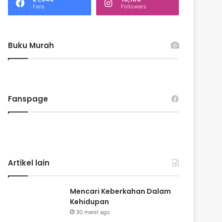
k
Fans
Followers
:
Buku Murah
Fanspage
Artikel lain
Mencari Keberkahan Dalam
Kehidupan
30 menit ago