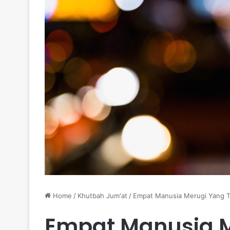
Home
/
Khutbah Jum'at
/
Empat Manusia Merugi Yang Tid
Empat Manusia M