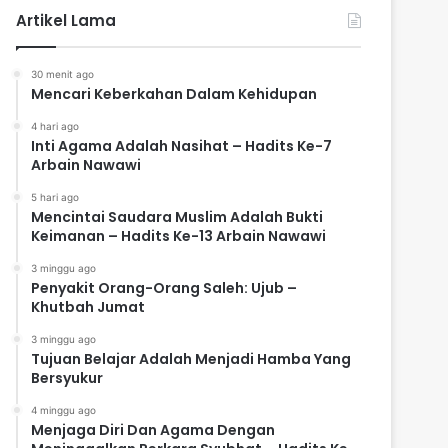
Artikel Lama
30 menit ago
Mencari Keberkahan Dalam Kehidupan
4 hari ago
Inti Agama Adalah Nasihat – Hadits Ke-7
Arbain Nawawi
5 hari ago
Mencintai Saudara Muslim Adalah Bukti
Keimanan – Hadits Ke-13 Arbain Nawawi
3 minggu ago
Penyakit Orang-Orang Saleh: Ujub –
Khutbah Jumat
3 minggu ago
Tujuan Belajar Adalah Menjadi Hamba Yang
Bersyukur
4 minggu ago
Menjaga Diri Dan Agama Dengan