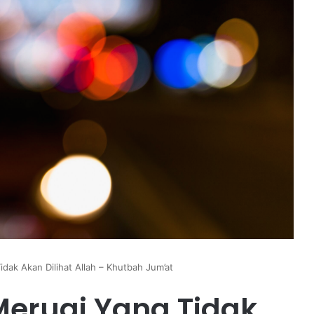
ak Akan Dilihat Allah – Khutbah Jum’at
erugi Yang Tidak