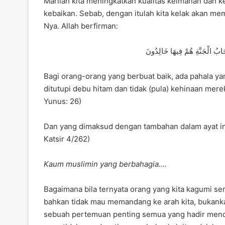
Marilah kita meningkatkan kualitas keimanan dan 
kebaikan. Sebab, dengan itulah kita kelak akan me
Nya. Allah berfirman:
حَابُ الْجَنَّةِ هُمْ فِيهَا خَالِدُونَ
Bagi orang-orang yang berbuat baik, ada pahala y
ditutupi debu hitam dan tidak (pula) kehinaan mere
Yunus: 26)
Dan yang dimaksud dengan tambahan dalam ayat ini 
Katsir 4/262)
Kaum muslimin yang berbahagia….
Bagaimana bila ternyata orang yang kita kagumi ser
bahkan tidak mau memandang ke arah kita, bukanka
sebuah pertemuan penting semua yang hadir mend