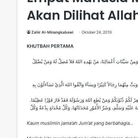
Akan Dilihat All
Zahir Al-Minangkabawi
Oktober 24, 2019
KHUTBAH PERTAMA
ﻨَﺎ ﻭَﻣِﻦْ ﺳَﻴِّﺌَﺎﺕِ ﺃَﻋْﻤَﺎﻟِﻨَﺎ، ﻣَﻦْ ﻳَﻬْﺪِﻩِ ﺍﻟﻠﻪُ ﻓَﻼَ ﻣُﻀِﻞَّ ﻟَﻪُ ﻭَﻣَﻦْ ﻳُﻀْﻠِﻞْ
ﻭَﺑَﺚَّ ﻣِﻨْﻬُﻤَﺎ ﺭِﺟَﺎﻻً ﻛَﺜِﻴْﺮًﺍ ﻭَﻧِﺴَﺂﺀً ﻭَﺍﺗَّﻘُﻮﺍ ﺍﻟﻠﻪَ ﺍﻟَّﺬِﻱْ ﺗَﺴَﺂﺀَﻟُﻮْﻥَ ﺑِﻪِ
ﻳَﻐْﻔِﺮْ ﻟَﻜُﻢْ ﺫُﻧُﻮْﺑَﻜُﻢْ ﻭَﻣَﻦْ ﻳُﻄِﻊِ ﺍﻟﻠﻪَ ﻭَﺭَﺳُﻮْﻟَﻪُ ﻓَﻘَﺪْ ﻓَﺎﺯَ ﻓَﻮْﺯًﺍ ﻋَﻈِﻴْﻤًﺎ
َﻠَﻴْﻪِ ﻭَﺳَﻠَّﻢَ، ﻭَﺷَﺮَّ ﺍﻷُﻣُﻮْﺭِ ﻣُﺤَﺪَﺛَﺎﺗُﻬَﺎ، ﻭَﻛُﻞَّ ﻣُﺤْﺪَﺛَﺔٍ ﺑِﺪْﻋَﺔٌ ﻭَﻛُﻞَّ
Kaum muslimin jama’ah Jum’at yang berbahagia…