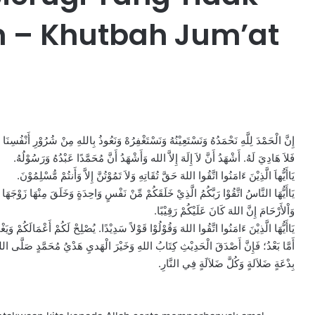
ah – Khutbah Jum’at
ﺇِﻥَّ ﺍﻟْﺤَﻤْﺪَ ﻟِﻠَّﻪِ ﻧَﺤْﻤَﺪُﻩُ ﻭَﻧَﺴْﺘَﻌِﻴْﻨُﻪُ ﻭَﻧَﺴْﺘَﻐْﻔِﺮُﻩْ ﻭَﻧَﻌُﻮﺫُ ﺑِﺎﻟﻠﻪِ ﻣِﻦْ ﺷُﺮُﻭْﺭِ ﺃَﻧْﻔُﺴِ
ﻓَﻼَ ﻫَﺎﺩِﻱَ ﻟَﻪُ. ﺃَﺷْﻬَﺪُ ﺃَﻥَّ ﻻَ ﺇِﻟَﻪَ ﺇِﻻَّ ﺍﻟﻠﻪ ﻭَﺃَﺷْﻬَﺪُ ﺃَﻥَّ ﻣُﺤَﻤَّﺪًﺍ ﻋَﺒْﺪُﻩُ ﻭَﺭَﺳُﻮْﻟُﻪُ.
ﻳَﺎﺃَﻳُّﻬﺎَ ﺍﻟَّﺬِﻳْﻦَ ﺀَﺍﻣَﻨُﻮﺍ ﺍﺗَّﻘُﻮﺍ ﺍﻟﻠﻪَ ﺣَﻖَّ ﺗُﻘَﺎﺗِﻪِ ﻭَﻻَ ﺗَﻤُﻮْﺗُﻦَّ ﺇِﻻَّ ﻭَﺃَﻧﺘُﻢْ ﻣُّﺴْﻠِﻤُﻮْﻥَ.
ﻳَﺎﺃَﻳُّﻬَﺎ ﺍﻟﻨَّﺎﺱُ ﺍﺗَّﻘُﻮْﺍ ﺭَﺑَّﻜُﻢُ ﺍﻟَّﺬِﻱْ ﺧَﻠَﻘَﻜُﻢْ ﻣِّﻦْ ﻧَﻔْﺲٍ ﻭَﺍﺣِﺪَﺓٍ ﻭَﺧَﻠَﻖَ ﻣِﻨْﻬَﺎ ﺯَﻭْﺟَﻬَﺎ 
ﻭَﺍْﻷَﺭْﺣَﺎﻡَ ﺇِﻥَّ ﺍﻟﻠﻪَ ﻛَﺎﻥَ ﻋَﻠَﻴْﻜُﻢْ ﺭَﻗِﻴْﺒًﺎ.
ﻳَﺎﺃَﻳُّﻬَﺎ ﺍﻟَّﺬِﻳْﻦَ ﺀَﺍﻣَﻨُﻮﺍ ﺍﺗَّﻘُﻮﺍ ﺍﻟﻠﻪَ ﻭَﻗُﻮْﻟُﻮْﺍ ﻗَﻮْﻻً ﺳَﺪِﻳْﺪًﺍ. ﻳُﺼْﻠِﺢْ ﻟَﻜُﻢْ ﺃَﻋْﻤَﺎﻟَﻜُﻢْ ﻭَ.
ﺃَﻣَّﺎ ﺑَﻌْﺪُ؛ ﻓَﺈِﻥَّ ﺃَﺻْﺪَﻕَ ﺍﻟْﺤَﺪِﻳْﺚِ ﻛِﺘَﺎﺏُ ﺍﻟﻠﻪِ ﻭَﺧَﻴْﺮَ ﺍﻟْﻬَﺪﻱِ ﻫَﺪْﻱُ ﻣُﺤَﻤَّﺪٍ صَلَّى ﺍﻟﻠﻪُ ﻋ
ﺑِﺪْﻋَﺔٍ ﺿَﻼَﻟﺔٍ ﻭَﻛُﻞَّ ﺿَﻼَﻟَﺔٍ ﻓِﻲ ﺍﻟﻨَّﺎﺭِ.