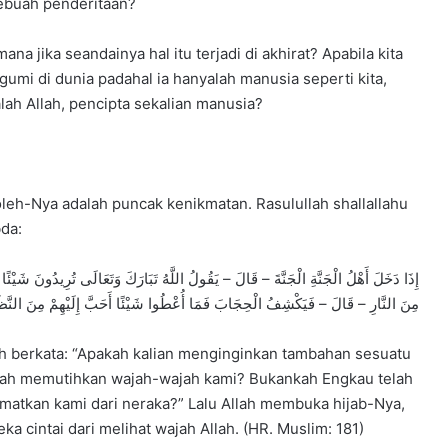
sebuah penderitaan?
mana jika seandainya hal itu terjadi di akhirat? Apabila kita
agumi di dunia padahal ia hanyalah manusia seperti kita,
alah Allah, pencipta sekalian manusia?
eh-Nya adalah puncak kenikmatan. Rasulullah shallallahu
da:
إِذَا دَخَلَ أَهْلُ الْجَنَّةِ الْجَنَّةَ – قَالَ – يَقُولُ اللَّهُ تَبَارَكَ وَتَعَالَى تُرِيدُونَ شَيْئًا أَزِ
مِنَ النَّارِ – قَالَ – فَيَكْشِفُ الْحِجَابَ فَمَا أُعْطُوا شَيْئًا أَحَبَّ إِلَيْهِمْ مِنَ النَّظَرِ 
ah berkata: “Apakah kalian menginginkan tambahan sesuatu
lah memutihkan wajah-wajah kami? Bukankah Engkau telah
atkan kami dari neraka?” Lalu Allah membuka hijab-Nya,
a cintai dari melihat wajah Allah. (HR. Muslim: 181)