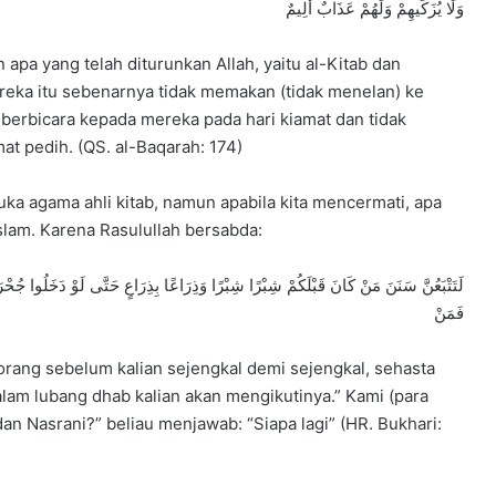
وَلَا يُزَكِّيهِمْ وَلَهُمْ عَذَابٌ أَلِيمٌ
a yang telah diturunkan Allah, yaitu al-Kitab dan
reka itu sebenarnya tidak memakan (tidak menelan) ke
 berbicara kepada mereka pada hari kiamat dan tidak
t pedih. (QS. al-Baqarah: 174)
a agama ahli kitab, namun apabila kita mencermati, apa
 Islam. Karena Rasulullah bersabda:
فَمَنْ
orang sebelum kalian sejengkal demi sejengkal, sehasta
am lubang dhab kalian akan mengikutinya.” Kami (para
an Nasrani?” beliau menjawab: “Siapa lagi” (HR. Bukhari: