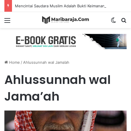
Mencintai Saudara Muslim Adalah Bukti Keimanan – Hadits Ke-13 Arbain Nawawi
Menu
Switch
S
Home
/
Ahlussunnah wal Jama’ah
Ahlussunnah wal
Jama’ah