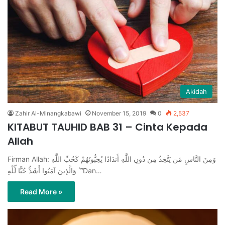
Akidah
Zahir Al-Minangkabawi
November 15, 2019
0
2,537
KITABUT TAUHID BAB 31 – Cinta Kepada
Allah
Firman Allah: وَمِنَ النَّاسِ مَن يَتَّخِذُ مِن دُونِ اللَّهِ أَندَادًا يُحِبُّونَهُمْ كَحُبِّ اللَّهِ
ۖ وَالَّذِينَ آمَنُوا أَشَدُّ حُبًّا لِّلَّهِ “Dan…
Read More »