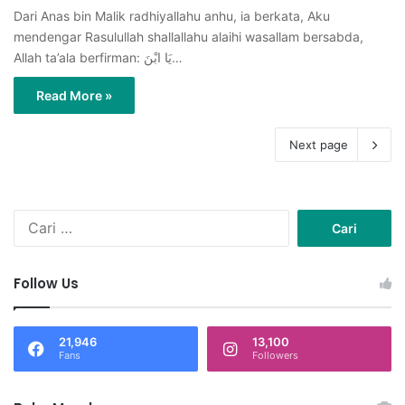
Dari Anas bin Malik radhiyallahu anhu, ia berkata, Aku
mendengar Rasulullah shallallahu alaihi wasallam bersabda,
Allah ta’ala berfirman: يَا ابْنَ…
Read More »
Next page
C
a
r
i
Follow Us
u
n
t
21,946
13,100
u
Fans
Followers
k
: