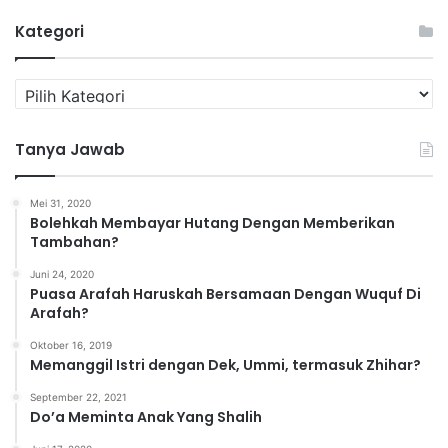
Kategori
K
a
t
Tanya Jawab
e
g
o
Mei 31, 2020
r
Bolehkah Membayar Hutang Dengan Memberikan
i
Tambahan?
Juni 24, 2020
Puasa Arafah Haruskah Bersamaan Dengan Wuquf Di
Arafah?
Oktober 16, 2019
Memanggil Istri dengan Dek, Ummi, termasuk Zhihar?
September 22, 2021
Do’a Meminta Anak Yang Shalih