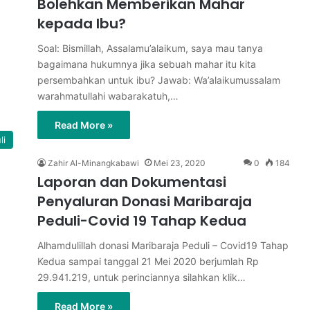
Bolehkan Memberikan Mahar
kepada Ibu?
Soal: Bismillah, Assalamu’alaikum, saya mau tanya
bagaimana hukumnya jika sebuah mahar itu kita
persembahkan untuk ibu? Jawab: Wa’alaikumussalam
warahmatullahi wabarakatuh,…
Read More »
li
Zahir Al-Minangkabawi
Mei 23, 2020
0
184
Laporan dan Dokumentasi
Penyaluran Donasi Maribaraja
Peduli-Covid 19 Tahap Kedua
Alhamdulillah donasi Maribaraja Peduli – Covid19 Tahap
Kedua sampai tanggal 21 Mei 2020 berjumlah Rp
29.941.219, untuk perinciannya silahkan klik…
Read More »