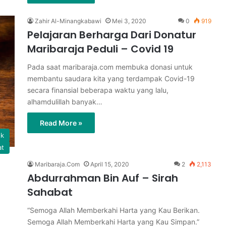
Zahir Al-Minangkabawi
Mei 3, 2020
0
919
Pelajaran Berharga Dari Donatur
Maribaraja Peduli – Covid 19
Pada saat maribaraja.com membuka donasi untuk
membantu saudara kita yang terdampak Covid-19
secara finansial beberapa waktu yang lalu,
alhamdulillah banyak…
Read More »
ok
at
Maribaraja.Com
April 15, 2020
2
2,113
Abdurrahman Bin Auf – Sirah
Sahabat
“Semoga Allah Memberkahi Harta yang Kau Berikan.
Semoga Allah Memberkahi Harta yang Kau Simpan.”