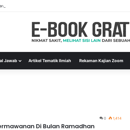
ara Muslim Adalah Bukti Keimanan – Hadits Ke-13 Arbain Nawawi
al Jawab
Artikel Tematik Ilmiah
Rekaman Kajian Zoom
0
1,414
dermawanan Di Bulan Ramadhan