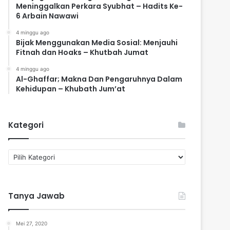
Meninggalkan Perkara Syubhat – Hadits Ke-
6 Arbain Nawawi
4 minggu ago
Bijak Menggunakan Media Sosial: Menjauhi
Fitnah dan Hoaks – Khutbah Jumat
4 minggu ago
Al-Ghaffar; Makna Dan Pengaruhnya Dalam
Kehidupan – Khubath Jum’at
Kategori
K
a
t
e
Tanya Jawab
g
o
r
Mei 27, 2020
i