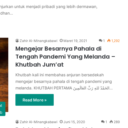
njurkan untuk menjadi pribadi yang lebih dermawan,
madhan…
Zahir Al-Minangkabawi
Maret 19, 2021
1
1,292
Mengejar Besarnya Pahala di
Tengah Pandemi Yang Melanda –
Khutbah Jum’at
Khutbah kali ini membahas anjuran bersedekah
mengejar besarnya pahala di tengah pandemi yang
melanda. KHUTBAH PERTAMA الحَمْدُ للهِ رَبِّ العَالَمِينَ…
Read More »
at
ab
Zahir Al-Minangkabawi
Juni 15, 2020
1
289