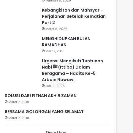
Februari 8, 2026
Kebangkitan dan Mahsyar –
Perjalanan Setelah Kematian
Part 2
Maret 6, 2026
MENGHIDUPKAN BULAN
RAMADHAN
Mei 17, 2018
Urgensi Mengikuti Tuntunan
Nabi ﷺ (Ittiba) Dalam
Beragama – Hadits Ke-5
Arbain Nawawi
Juni 9, 2026
SOLUSI DARI FITNAH AKHIR ZAMAN
Maret 7, 2018
BERSAMA GOLONGAN YANG SELAMAT
Maret 7, 2018
Show More