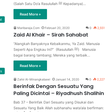
(Salah Satu Do’a Rasulullah ﷺ Kepadanya)…
Read More »
at
Maribaraja.Com
Februari 20, 2020
0
2,551
Zaid Al Khair – Sirah Sahabat
“Alangkah Banyaknya Kebaikanmu, Ya Zaid. Manusia
Seperti Apa Engkau Ini?” (Rasulullah ﷺ) Manusia
bagai barang tambang; Mereka yang terbaik…
Read More »
ts
Zahir Al-Minangkabawi
Januari 14, 2020
0
2,227
Berinfak Dengan Sesuatu Yang
Paling Dicintai – Riyadhush Shalihin
Bab 37 – Berinfak Dari Sesuatu yang Disukai dan
Sesuatu Yang Baik Allah subhanahu wata’ala berfirman: