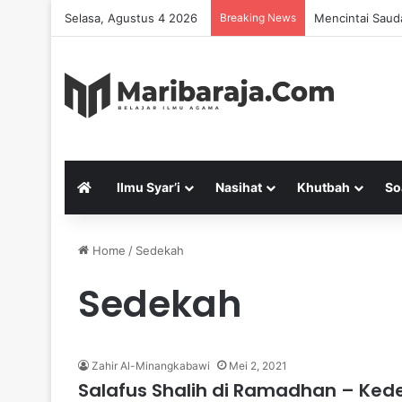
Selasa, Agustus 4 2026
Breaking News
Mencintai Saud
Ilmu Syar’i
Nasihat
Khutbah
So
Home
/
Sedekah
Sedekah
Zahir Al-Minangkabawi
Mei 2, 2021
Salafus Shalih di Ramadhan – Ke