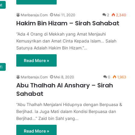
at
Maribaraja.Com
Mei 11, 2020
2
2,340
Hakim Bin Hizam – Sirah Sahabat
“Ada 4 Orang di Mekkah yang Amat Menjauhi
Kemusyrikan dan Amat Cinta Kepada Islam… Salah
Satunya Adalah Hakim Bin Hizam.”…
Read More »
fi
Maribaraja.Com
Mei 8, 2020
0
1,963
Abu Thalhah Al Anshary – Sirah
Sahabat
“Abu Thalhah Menjalani Hidupnya dengan Berpuasa &
Berjihad. Ia Juga Mati dalam Kondisi Berpuasa dan
Berjihad…” Zaid bin Sahl yang…
Read More »