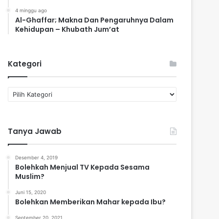
4 minggu ago
Al-Ghaffar; Makna Dan Pengaruhnya Dalam
Kehidupan – Khubath Jum’at
Kategori
K
a
t
e
Tanya Jawab
g
o
r
Desember 4, 2019
i
Bolehkah Menjual TV Kepada Sesama
Muslim?
Juni 15, 2020
Bolehkan Memberikan Mahar kepada Ibu?
September 20, 2021