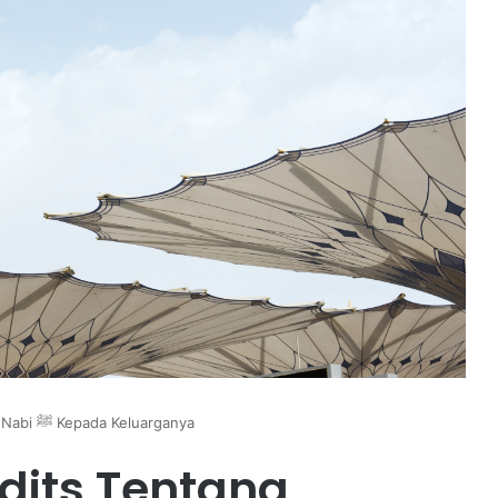
Empat Faidah Hadits Tentang Dakwah Nabi ﷺ Kepada Keluarganya
dits Tentang