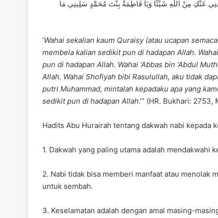
ُغْنِي عَنْكِ مِنْ اللَّهِ شَيْئًا وَيَا فَاطِمَةُ بِنْتَ مُحَمَّدٍ سَلِينِي مَا
‘
Wahai sekalian kaum Quraisy (atau ucapan semacamn
membela kalian sedikit pun di hadapan Allah. Wahai
pun di hadapan Allah. Wahai ‘Abbas bin ‘Abdul Mut
Allah. Wahai Shofiyah bibi Rasulullah, aku tidak 
putri Muhammad, mintalah kepadaku apa yang kam
sedikit pun di hadapan Allah
.’” (HR. Bukhari: 2753,
Hadits Abu Hurairah tentang dakwah nabi kepada k
1. Dakwah yang paling utama adalah mendakwahi k
2. Nabi tidak bisa memberi manfaat atau menolak m
untuk sembah.
3. Keselamatan adalah dengan amal masing-masin