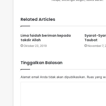
Related Articles
Lima faidah beriman kepada
Syarat-Syar
takdir Allah
Taubat
Oktober 23, 2019
November 7, 
Tinggalkan Balasan
Alamat email Anda tidak akan dipublikasikan.
Ruas yang wa
K
o
m