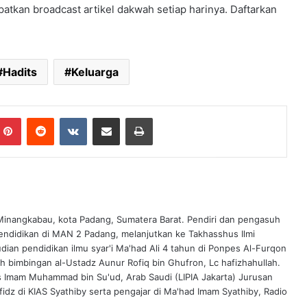
atkan broadcast artikel dakwah setiap harinya. Daftarkan
Hadits
Keluarga
Pinterest
Reddit
VKontakte
Share via Email
Print
 Minangkabau, kota Padang, Sumatera Barat. Pendiri dan pengasuh
endidikan di MAN 2 Padang, melanjutkan ke Takhasshus Ilmi
ian pendidikan ilmu syar'i Ma'had Ali 4 tahun di Ponpes Al-Furqon
ah bimbingan al-Ustadz Aunur Rofiq bin Ghufron, Lc hafizhahullah.
s Imam Muhammad bin Su'ud, Arab Saudi (LIPIA Jakarta) Jurusan
idz di KIAS Syathiby serta pengajar di Ma'had Imam Syathiby, Radio