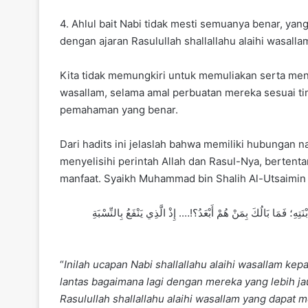
4. Ahlul bait Nabi tidak mesti semuanya benar, ya
dengan ajaran Rasulullah shallallahu alaihi wasalla
Kita tidak memungkiri untuk memuliakan serta mengi
wasallam, selama amal perbuatan mereka sesuai ti
pemahaman yang benar.
Dari hadits ini jelaslah bahwa memiliki hubungan n
menyelisihi perintah Allah dan Rasul-Nya, berten
manfaat. Syaikh Muhammad bin Shalih Al-Utsaimin
بْنَتِهِ؛ فَمَا بَالُكَ بِمَنْ هُمْ أَبْعَدُ؟!…. إِذْ الَّذِي يَنْفَعُ بِالنِّسْبَةِ
“
Inilah ucapan Nabi shallallahu alaihi wasallam kep
lantas bagaimana lagi dengan mereka yang lebih j
Rasulullah shallallahu alaihi wasallam yang dapat