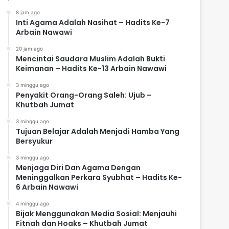
8 jam ago
Inti Agama Adalah Nasihat – Hadits Ke-7
Arbain Nawawi
20 jam ago
Mencintai Saudara Muslim Adalah Bukti
Keimanan – Hadits Ke-13 Arbain Nawawi
3 minggu ago
Penyakit Orang-Orang Saleh: Ujub –
Khutbah Jumat
3 minggu ago
Tujuan Belajar Adalah Menjadi Hamba Yang
Bersyukur
3 minggu ago
Menjaga Diri Dan Agama Dengan
Meninggalkan Perkara Syubhat – Hadits Ke-
6 Arbain Nawawi
4 minggu ago
Bijak Menggunakan Media Sosial: Menjauhi
Fitnah dan Hoaks – Khutbah Jumat