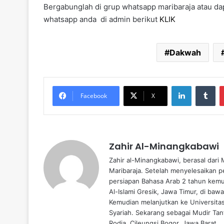
Bergabunglah di grup whatsapp maribaraja atau dap
whatsapp anda di admin berikut
KLIK
Dakwah
LinkedIn
Tumblr
Facebook
X
Zahir Al-Minangkabawi
Zahir al-Minangkabawi, berasal dari
Maribaraja. Setelah menyelesaikan p
persiapan Bahasa Arab 2 tahun kemud
Al-Islami Gresik, Jawa Timur, di baw
Kemudian melanjutkan ke Universita
Syariah. Sekarang sebagai Mudir Tanf
Rodja, Cileungsi Bogor, Jawa Barat.