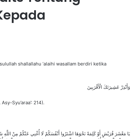
ulullah shallallahu ‘alaihi wasallam berdiri ketika
وَأَنْذِرْ عَشِيرَتَكَ الْأَقْرَبِينَ
. Asy-Syu’araa’: 214).
يَا مَعْشَرَ قُرَيْشٍ أَوْ كَلِمَةً نَحْوَهَا اشْتَرُوا أَنْفُسَكُمْ لَا أُغْنِي عَنْكُمْ مِنْ اللَّهِ شَي