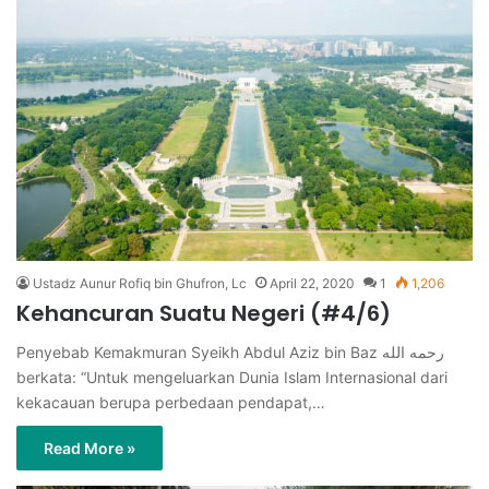
Ustadz Aunur Rofiq bin Ghufron, Lc
April 22, 2020
1
1,206
Kehancuran Suatu Negeri (#4/6)
Penyebab Kemakmuran Syeikh Abdul Aziz bin Baz رحمه الله
berkata: “Untuk mengeluarkan Dunia Islam Internasional dari
kekacauan berupa perbedaan pendapat,…
Read More »