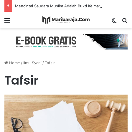
Mencintai Saudara Muslim Adalah Bukti Keimanan – Hadits Ke-13 Arbain Nawawi
Menu
Switch
S
Home
/
Ilmu Syar'i
/
Tafsir
Tafsir