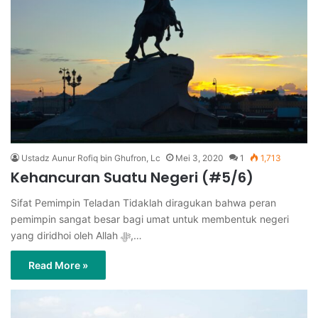
Ustadz Aunur Rofiq bin Ghufron, Lc
Mei 3, 2020
1
1,713
Kehancuran Suatu Negeri (#5/6)
Sifat Pemimpin Teladan Tidaklah diragukan bahwa peran
pemimpin sangat besar bagi umat untuk membentuk negeri
yang diridhoi oleh Allah ﷻ,…
Read More »