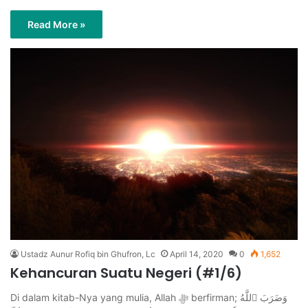
Read More »
Ustadz Aunur Rofiq bin Ghufron, Lc
April 14, 2020
0
1,652
Kehancuran Suatu Negeri (#1/6)
Di dalam kitab-Nya yang mulia, Allah ﷻ berfirman; وَضَرَبَ ٱللَّهُ