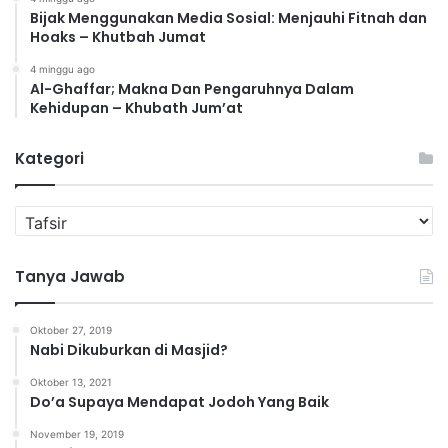
Bijak Menggunakan Media Sosial: Menjauhi Fitnah dan
Hoaks – Khutbah Jumat
4 minggu ago
Al-Ghaffar; Makna Dan Pengaruhnya Dalam
Kehidupan – Khubath Jum’at
Kategori
K
a
t
Tanya Jawab
e
g
o
Oktober 27, 2019
r
Nabi Dikuburkan di Masjid?
i
Oktober 13, 2021
Do’a Supaya Mendapat Jodoh Yang Baik
November 19, 2019