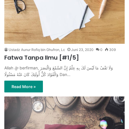
Ustadz Aunur Rofiq bin Ghufron, Lc
Juni 23, 2020
0
309
Fatwa Tanpa Ilmu [#1/5]
Allah ﷻ berfirman, وَلَا تَقْفُ مَا لَيْسَ لَكَ بِهِ عِلْمٌ إِنَّ السَّمْعَ وَالْبَصَرَ
وَالْفُؤَادَ كُلُّ أُولَئِكَ كَانَ عَنْهُ مَسْئُولًا Dan…
Read More »