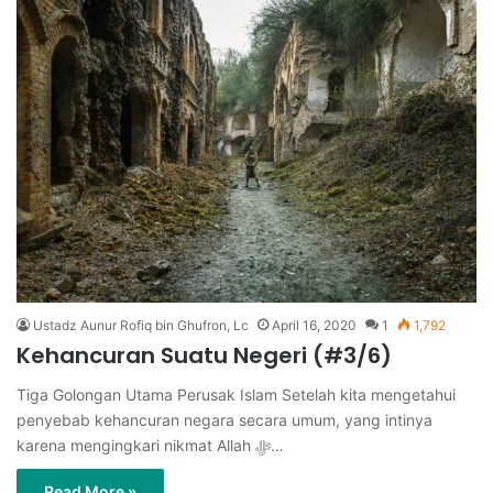
Ustadz Aunur Rofiq bin Ghufron, Lc
April 16, 2020
1
1,792
Kehancuran Suatu Negeri (#3/6)
Tiga Golongan Utama Perusak Islam Setelah kita mengetahui
penyebab kehancuran negara secara umum, yang intinya
karena mengingkari nikmat Allah ﷻ…
Read More »