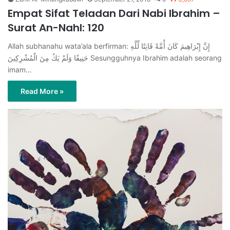
Empat Sifat Teladan Dari Nabi Ibrahim –
Surat An-Nahl: 120
Allah subhanahu wata’ala berfirman: إِنَّ إِبْرَاهِيمَ كَانَ أُمَّةً قَانِتًا لِّلَّهِ
حَنِيفًا وَلَمْ يَكُ مِنَ الْمُشْرِكِينَ Sesungguhnya Ibrahim adalah seorang
imam…
Read More »