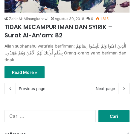
Zahir Al-Minangkabawi
Agustus 30, 2018
0
1,815
TIDAK MECAMPUR IMAN DAN SYIRIK –
Surat Al-An’am: 82
Allah subhanahu wata’ala berfirman: الَّذِينَ آمَنُوا وَلَمْ يَلْبِسُوا إِيمَانَهُمْ
بِظُلْمٍ أُولَئِكَ لَهُمُ الْأَمْنُ وَهُمْ مُهْتَدُونَ Orang-orang yang beriman dan
tidak…
Read More »
Previous page
Next page
C
a
r
i