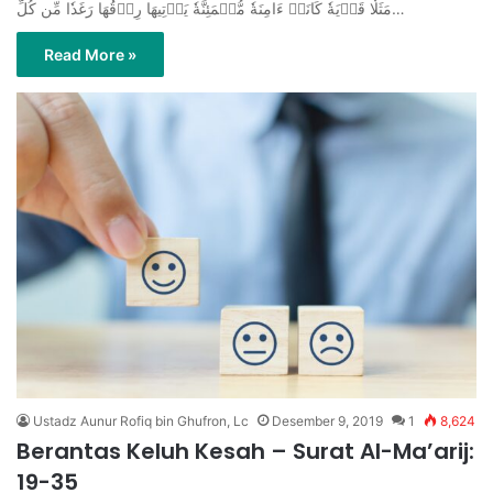
مَثَلٗا قَرۡيَةٗ كَانَتۡ ءَامِنَةٗ مُّطۡمَئِنَّةٗ يَأۡتِيهَا رِزۡقُهَا رَغَدٗا مِّن كُلِّ…
Read More »
Ustadz Aunur Rofiq bin Ghufron, Lc
Desember 9, 2019
1
8,624
Berantas Keluh Kesah – Surat Al-Ma’arij:
19-35