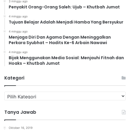
3 minggu ago
Penyakit Orang-Orang Saleh: Ujub – Khutbah Jumat
4 minggu ago
Tujuan Belajar Adalah Menjadi Hamba Yang Bersyukur
4 minggu ago
Menjaga Diri Dan Agama Dengan Meninggalkan
Perkara Syubhat – Hadits Ke-6 Arbain Nawawi
4 minggu ago
Bijak Menggunakan Media Sosial: Menjauhi Fitnah dan
Hoaks – Khutbah Jumat
Kategori
K
a
t
Tanya Jawab
e
g
o
Oktober 16, 2019