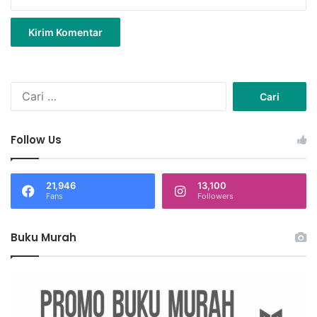
C
a
r
i
Follow Us
u
n
t
21,946
13,100
u
Fans
Followers
k
:
Buku Murah