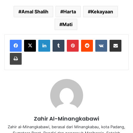
Amal Shalih
Harta
Kekayaan
Mati
LinkedIn
Tumblr
Pinterest
Reddit
VKontakte
Share via Email
Print
Zahir Al-Minangkabawi
Zahir al-Minangkabawi, berasal dari Minangkabau, kota Padang,
Sumatera Barat. Pendiri dan pengasuh Maribaraja. Setelah