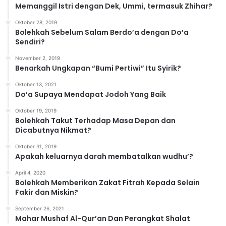
r
Memanggil Istri dengan Dek, Ummi, termasuk Zhihar?
i
Oktober 28, 2019
Bolehkah Sebelum Salam Berdo’a dengan Do’a
Sendiri?
November 2, 2019
Benarkah Ungkapan “Bumi Pertiwi” Itu Syirik?
Oktober 13, 2021
Do’a Supaya Mendapat Jodoh Yang Baik
Oktober 19, 2019
Bolehkah Takut Terhadap Masa Depan dan
Dicabutnya Nikmat?
Oktober 31, 2019
Apakah keluarnya darah membatalkan wudhu’?
April 4, 2020
Bolehkah Memberikan Zakat Fitrah Kepada Selain
Fakir dan Miskin?
September 26, 2021
Mahar Mushaf Al-Qur’an Dan Perangkat Shalat