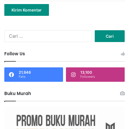
C
a
r
i
Follow Us
u
n
t
21,946
13,100
u
Fans
Followers
k
:
Buku Murah