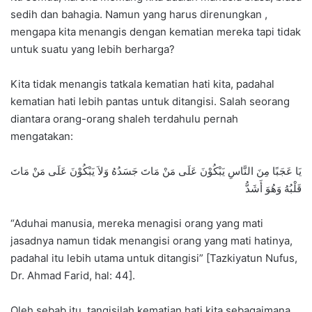
sedih dan bahagia. Namun yang harus direnungkan ,
mengapa kita menangis dengan kematian mereka tapi tidak
untuk suatu yang lebih berharga?
Kita tidak menangis tatkala kematian hati kita, padahal
kematian hati lebih pantas untuk ditangisi. Salah seorang
diantara orang-orang shaleh terdahulu pernah
mengatakan:
يَا عَجَبًا مِنَ النَّاسِ يَبْكُوْنَ عَلَى مَنْ مَاتَ جَسَدُهُ وَلاَ يَبْكُوْنَ عَلَى مَنْ مَاتَ
قَلْبُهُ وَهُوَ أَشَدُّ
“Aduhai manusia, mereka menagisi orang yang mati
jasadnya namun tidak menangisi orang yang mati hatinya,
padahal itu lebih utama untuk ditangisi” [Tazkiyatun Nufus,
Dr. Ahmad Farid, hal: 44].
Oleh sebab itu, tangisilah kematian hati kita sebagaimana