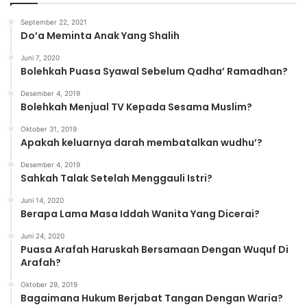
g
o
September 22, 2021
r
Do’a Meminta Anak Yang Shalih
i
Juni 7, 2020
Bolehkah Puasa Syawal Sebelum Qadha’ Ramadhan?
Desember 4, 2019
Bolehkah Menjual TV Kepada Sesama Muslim?
Oktober 31, 2019
Apakah keluarnya darah membatalkan wudhu’?
Desember 4, 2019
Sahkah Talak Setelah Menggauli Istri?
Juni 14, 2020
Berapa Lama Masa Iddah Wanita Yang Dicerai?
Juni 24, 2020
Puasa Arafah Haruskah Bersamaan Dengan Wuquf Di
Arafah?
Oktober 29, 2019
Bagaimana Hukum Berjabat Tangan Dengan Waria?