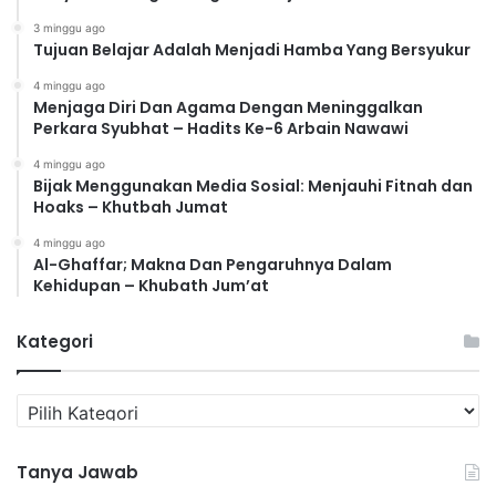
3 minggu ago
Tujuan Belajar Adalah Menjadi Hamba Yang Bersyukur
4 minggu ago
Menjaga Diri Dan Agama Dengan Meninggalkan
Perkara Syubhat – Hadits Ke-6 Arbain Nawawi
4 minggu ago
Bijak Menggunakan Media Sosial: Menjauhi Fitnah dan
Hoaks – Khutbah Jumat
4 minggu ago
Al-Ghaffar; Makna Dan Pengaruhnya Dalam
Kehidupan – Khubath Jum’at
Kategori
K
a
t
Tanya Jawab
e